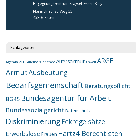
Begegnungszentrum Kraysel, Essen-Kray
Heinrich-Sense-Weg 25
45307 Essen
Schlagwörter
ARGE
Altersarmut
Agenda 2010
Alleinerziehende
Anwalt
Armut
Ausbeutung
Bedarfsgemeinschaft
Beratungspflicht
Bundesagentur für Arbeit
BG45
Bundessozialgericht
Datenschutz
Diskriminierung
Eckregelsätze
Hartz4-Berechtigten
Erwerbslose
Frauen