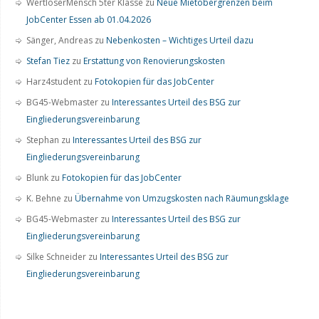
WertloserMensch 5ter Klasse
zu
Neue Mietobergrenzen beim
JobCenter Essen ab 01.04.2026
Sänger, Andreas
zu
Nebenkosten – Wichtiges Urteil dazu
Stefan Tiez
zu
Erstattung von Renovierungskosten
Harz4student
zu
Fotokopien für das JobCenter
BG45-Webmaster
zu
Interessantes Urteil des BSG zur
Eingliederungsvereinbarung
Stephan
zu
Interessantes Urteil des BSG zur
Eingliederungsvereinbarung
Blunk
zu
Fotokopien für das JobCenter
K. Behne
zu
Übernahme von Umzugskosten nach Räumungsklage
BG45-Webmaster
zu
Interessantes Urteil des BSG zur
Eingliederungsvereinbarung
Silke Schneider
zu
Interessantes Urteil des BSG zur
Eingliederungsvereinbarung