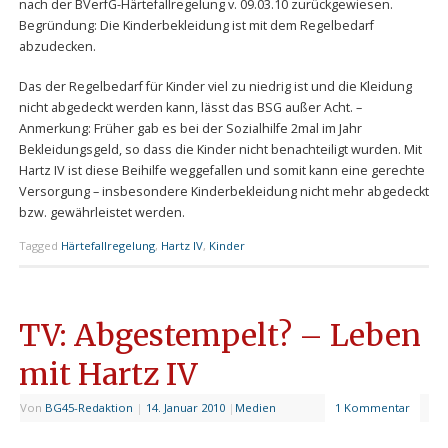
nach der BVerfG-Härtefallregelung v. 09.03.10 zurückgewiesen.
Begründung: Die Kinderbekleidung ist mit dem Regelbedarf
abzudecken.
Das der Regelbedarf für Kinder viel zu niedrig ist und die Kleidung
nicht abgedeckt werden kann, lässt das BSG außer Acht. –
Anmerkung: Früher gab es bei der Sozialhilfe 2mal im Jahr
Bekleidungsgeld, so dass die Kinder nicht benachteiligt wurden. Mit
Hartz IV ist diese Beihilfe weggefallen und somit kann eine gerechte
Versorgung – insbesondere Kinderbekleidung nicht mehr abgedeckt
bzw. gewährleistet werden.
Tagged
Härtefallregelung
,
Hartz IV
,
Kinder
TV: Abgestempelt? – Leben
mit Hartz IV
Von
BG45-Redaktion
|
14. Januar 2010
|
Medien
1 Kommentar