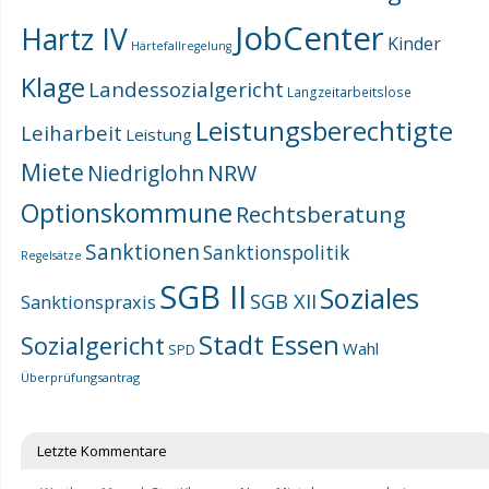
JobCenter
Hartz IV
Kinder
Härtefallregelung
Klage
Landessozialgericht
Langzeitarbeitslose
Leistungsberechtigte
Leiharbeit
Leistung
Miete
NRW
Niedriglohn
Optionskommune
Rechtsberatung
Sanktionen
Sanktionspolitik
Regelsätze
SGB II
Soziales
SGB XII
Sanktionspraxis
Stadt Essen
Sozialgericht
Wahl
SPD
Überprüfungsantrag
Letzte Kommentare