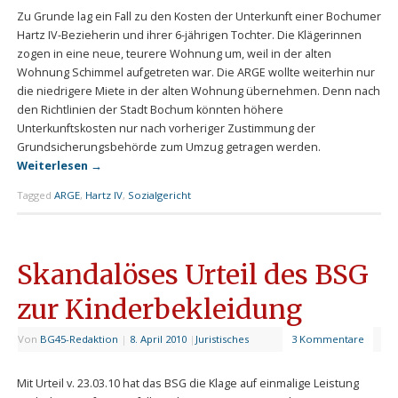
Zu Grunde lag ein Fall zu den Kosten der Unterkunft einer Bochumer
Hartz IV-Bezieherin und ihrer 6-jährigen Tochter. Die Klägerinnen
zogen in eine neue, teurere Wohnung um, weil in der alten
Wohnung Schimmel aufgetreten war. Die ARGE wollte weiterhin nur
die niedrigere Miete in der alten Wohnung übernehmen. Denn nach
den Richtlinien der Stadt Bochum könnten höhere
Unterkunftskosten nur nach vorheriger Zustimmung der
Grundsicherungsbehörde zum Umzug getragen werden.
Weiterlesen
→
Tagged
ARGE
,
Hartz IV
,
Sozialgericht
Skandalöses Urteil des BSG
zur Kinderbekleidung
Von
BG45-Redaktion
|
8. April 2010
|
Juristisches
3 Kommentare
Mit Urteil v. 23.03.10 hat das BSG die Klage auf einmalige Leistung