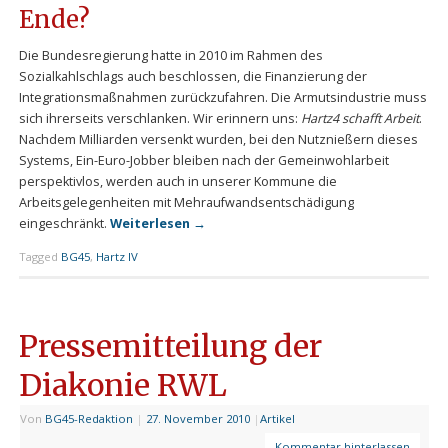
Ende?
Die Bundesregierung hatte in 2010 im Rahmen des
Sozialkahlschlags auch beschlossen, die Finanzierung der
Integrationsmaßnahmen zurückzufahren. Die Armutsindustrie muss
sich ihrerseits verschlanken. Wir erinnern uns:
Hartz4 schafft Arbeit
.
Nachdem Milliarden versenkt wurden, bei den Nutznießern dieses
Systems, Ein-Euro-Jobber bleiben nach der Gemeinwohlarbeit
perspektivlos, werden auch in unserer Kommune die
Arbeitsgelegenheiten mit Mehraufwandsentschädigung
eingeschränkt.
Weiterlesen
→
Tagged
BG45
,
Hartz IV
Pressemitteilung der
Diakonie RWL
Von
BG45-Redaktion
|
27. November 2010
|
Artikel
Kommentar hinterlassen