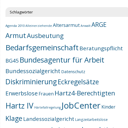
Schlagwörter
ARGE
Altersarmut
Agenda 2010
Alleinerziehende
Anwalt
Armut
Ausbeutung
Bedarfsgemeinschaft
Beratungspflicht
Bundesagentur für Arbeit
BG45
Bundessozialgericht
Datenschutz
Diskriminierung
Eckregelsätze
Hartz4-Berechtigten
Erwerbslose
Frauen
JobCenter
Hartz IV
Kinder
Härtefallregelung
Klage
Landessozialgericht
Langzeitarbeitslose