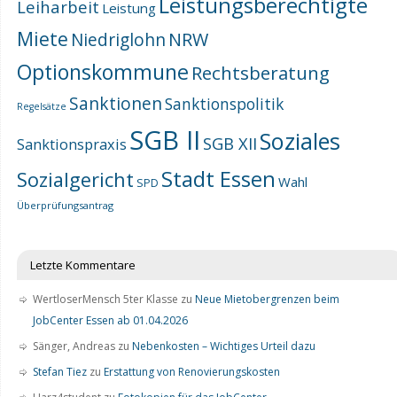
Leistungsberechtigte
Leiharbeit
Leistung
Miete
NRW
Niedriglohn
Optionskommune
Rechtsberatung
Sanktionen
Sanktionspolitik
Regelsätze
SGB II
Soziales
SGB XII
Sanktionspraxis
Stadt Essen
Sozialgericht
Wahl
SPD
Überprüfungsantrag
Letzte Kommentare
WertloserMensch 5ter Klasse
zu
Neue Mietobergrenzen beim
JobCenter Essen ab 01.04.2026
Sänger, Andreas
zu
Nebenkosten – Wichtiges Urteil dazu
Stefan Tiez
zu
Erstattung von Renovierungskosten