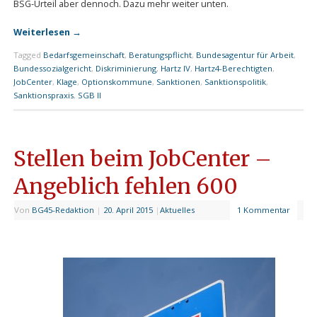
BSG-Urteil aber dennoch. Dazu mehr weiter unten.
Weiterlesen
→
Tagged
Bedarfsgemeinschaft
,
Beratungspflicht
,
Bundesagentur für Arbeit
,
Bundessozialgericht
,
Diskriminierung
,
Hartz IV
,
Hartz4-Berechtigten
,
JobCenter
,
Klage
,
Optionskommune
,
Sanktionen
,
Sanktionspolitik
,
Sanktionspraxis
,
SGB II
Stellen beim JobCenter –
Angeblich fehlen 600
Von
BG45-Redaktion
|
20. April 2015
|
Aktuelles
1 Kommentar