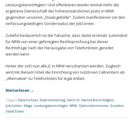
Leistungsberechtigten. Und offenbaren wieder einmal mehr die
ergebene Dienerschaft der höherinstanzlichen Justiz in NRW
gegenüber unserem „Staatsgebilde“. Zudem manifestieren sie den
verfassungswidrigen Sonderstatus der JobCenter.
Zutiefst bedauerlich ist die Tatsache, dass damit erstmals zumindest
für NRW von einer gefestigten Rechtsprechung bei dieser
Rechtsfrage nach der Herausgabe von Telefonlisten geredet
werden kann.
Hinter der sich nun alle JC in NRW verschanzen werden. Zugleich
wird mit diesem Urteil die Einrichtung von nutzlosen Callcentern als
„Alternative“ zu Telefonlisten für legal erklärt.
Weiterlesen
→
Tagged
Datenschutz
,
Diskriminierung
,
Hartz IV
,
Hartz4-Berechtigten
,
JobCenter
,
Klage
,
Leistungsberechtigte
,
NRW
,
Optionskommune
,
Soziales
,
Stadt Essen