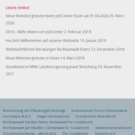
Letzte Artikel
Neue Mietobergrenzen beim JobCenter Essen ab 01.04.2026
25. März
2026
2019 – Mehr Miete vom JobCenter
2. Februar 2019
Herzlich Willkommen auf unserer Webseite
19. Januar 2019
Weihnachtsferien Beratungen Rechtsanwalt Dams
12. Dezember 2018
Neue Mietobergrenzen in Essen
14. März 2018
Sozialticket in NRW: Landesregierung plant Streichung
29. November
2017
Berechnung des Pfändungsfreibetrags
Erwerbslosen Forum Deutschland
Formulare ALG II
Gegen Kinderarmut
Grundrechte-Brandbrief
Rechtsanwalt Carsten Dams, Fachanwalt für Sozialrecht
Rechtsanwalt Jan Häußler, Fachanwalt für Sozialrecht
Sanktionsmoratorium
Schuldnerberatung – aBece gUG
Der Sozialticker
Tacheles e.V.