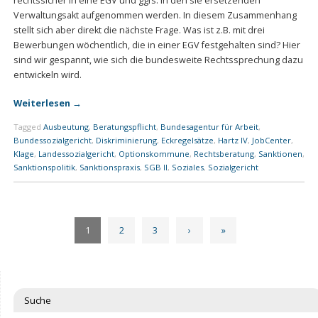
rechtssicher in eine EGV und ggfs. in den sie ersetzenden
Verwaltungsakt aufgenommen werden. In diesem Zusammenhang
stellt sich aber direkt die nächste Frage. Was ist z.B. mit drei
Bewerbungen wöchentlich, die in einer EGV festgehalten sind? Hier
sind wir gespannt, wie sich die bundesweite Rechtssprechung dazu
entwickeln wird.
Weiterlesen
→
Tagged
Ausbeutung
,
Beratungspflicht
,
Bundesagentur für Arbeit
,
Bundessozialgericht
,
Diskriminierung
,
Eckregelsätze
,
Hartz IV
,
JobCenter
,
Klage
,
Landessozialgericht
,
Optionskommune
,
Rechtsberatung
,
Sanktionen
,
Sanktionspolitik
,
Sanktionspraxis
,
SGB II
,
Soziales
,
Sozialgericht
1
2
3
›
»
Suche