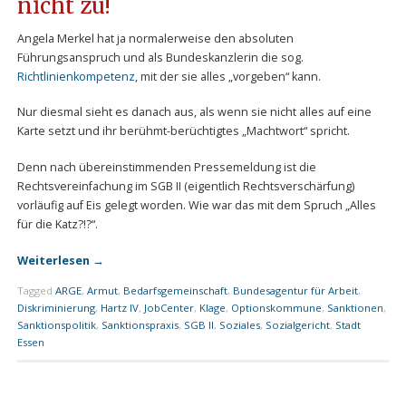
nicht zu!
Angela Merkel hat ja normalerweise den absoluten
Führungsanspruch und als Bundeskanzlerin die sog.
Richtlinienkompetenz
, mit der sie alles „vorgeben“ kann.
Nur diesmal sieht es danach aus, als wenn sie nicht alles auf eine
Karte setzt und ihr berühmt-berüchtigtes „Machtwort“ spricht.
Denn nach übereinstimmenden Pressemeldung ist die
Rechtsvereinfachung im SGB II (eigentlich Rechtsverschärfung)
vorläufig auf Eis gelegt worden. Wie war das mit dem Spruch „Alles
für die Katz?!?“.
Weiterlesen
→
Tagged
ARGE
,
Armut
,
Bedarfsgemeinschaft
,
Bundesagentur für Arbeit
,
Diskriminierung
,
Hartz IV
,
JobCenter
,
Klage
,
Optionskommune
,
Sanktionen
,
Sanktionspolitik
,
Sanktionspraxis
,
SGB II
,
Soziales
,
Sozialgericht
,
Stadt
Essen