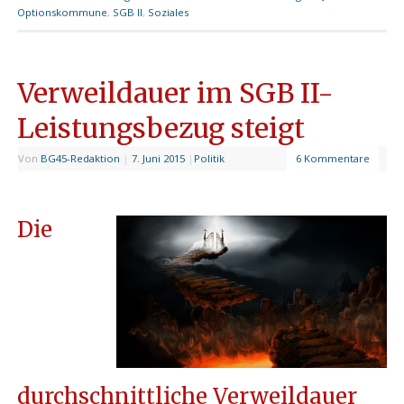
Optionskommune
,
SGB II
,
Soziales
Verweildauer im SGB II-
Leistungsbezug steigt
Von
BG45-Redaktion
|
7. Juni 2015
|
Politik
6 Kommentare
Die
durchschnittliche Verweildauer