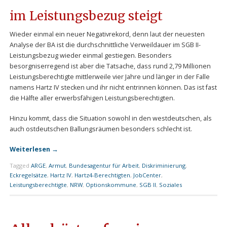
im Leistungsbezug steigt
Wieder einmal ein neuer Negativrekord, denn laut der neuesten
Analyse der BA ist die durchschnittliche Verweildauer im SGB II-
Leistungsbezug wieder einmal gestiegen. Besonders
besorgniserregend ist aber die Tatsache, dass rund 2,79 Millionen
Leistungsberechtigte mittlerweile vier Jahre und länger in der Falle
namens Hartz IV stecken und ihr nicht entrinnen können. Das ist fast
die Hälfte aller erwerbsfähigen Leistungsberechtigten.
Hinzu kommt, dass die Situation sowohl in den westdeutschen, als
auch ostdeutschen Ballungsräumen besonders schlecht ist.
Weiterlesen
→
Tagged
ARGE
,
Armut
,
Bundesagentur für Arbeit
,
Diskriminierung
,
Eckregelsätze
,
Hartz IV
,
Hartz4-Berechtigten
,
JobCenter
,
Leistungsberechtigte
,
NRW
,
Optionskommune
,
SGB II
,
Soziales