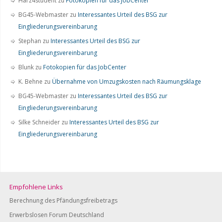
Harz4student
zu
Fotokopien für das JobCenter
BG45-Webmaster
zu
Interessantes Urteil des BSG zur
Eingliederungsvereinbarung
Stephan
zu
Interessantes Urteil des BSG zur
Eingliederungsvereinbarung
Blunk
zu
Fotokopien für das JobCenter
K. Behne
zu
Übernahme von Umzugskosten nach Räumungsklage
BG45-Webmaster
zu
Interessantes Urteil des BSG zur
Eingliederungsvereinbarung
Silke Schneider
zu
Interessantes Urteil des BSG zur
Eingliederungsvereinbarung
Empfohlene Links
Berechnung des Pfändungsfreibetrags
Erwerbslosen Forum Deutschland