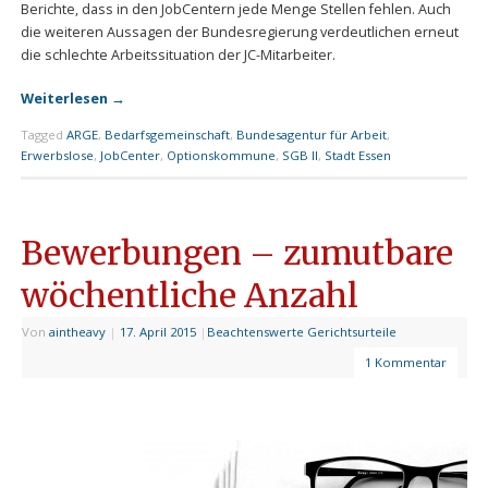
Berichte, dass in den JobCentern jede Menge Stellen fehlen. Auch
die weiteren Aussagen der Bundesregierung verdeutlichen erneut
die schlechte Arbeitssituation der JC-Mitarbeiter.
Weiterlesen
→
Tagged
ARGE
,
Bedarfsgemeinschaft
,
Bundesagentur für Arbeit
,
Erwerbslose
,
JobCenter
,
Optionskommune
,
SGB II
,
Stadt Essen
Bewerbungen – zumutbare
wöchentliche Anzahl
Von
aintheavy
|
17. April 2015
|
Beachtenswerte Gerichtsurteile
1 Kommentar