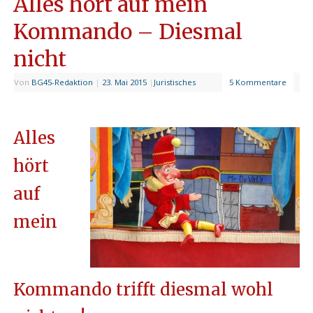
Alles hört auf mein
Kommando – Diesmal
nicht
Von
BG45-Redaktion
|
23. Mai 2015
|
Juristisches
5 Kommentare
Alles
hört
auf
mein
Kommando trifft diesmal wohl