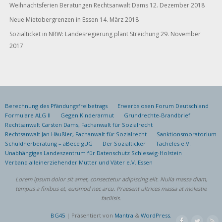
Weihnachtsferien Beratungen Rechtsanwalt Dams
12. Dezember 2018
Neue Mietobergrenzen in Essen
14. März 2018
Sozialticket in NRW: Landesregierung plant Streichung
29. November
2017
Berechnung des Pfändungsfreibetrags
Erwerbslosen Forum Deutschland
Formulare ALG II
Gegen Kinderarmut
Grundrechte-Brandbrief
Rechtsanwalt Carsten Dams, Fachanwalt für Sozialrecht
Rechtsanwalt Jan Häußler, Fachanwalt für Sozialrecht
Sanktionsmoratorium
Schuldnerberatung – aBece gUG
Der Sozialticker
Tacheles e.V.
Unabhängiges Landeszentrum für Datenschutz Schleswig-Holstein
Verband alleinerziehender Mütter und Väter e.V. Essen
Lorem ipsum dolor sit amet, consectetur adipiscing elit. Nulla massa diam,
tempus a finibus et, euismod nec arcu. Praesent ultrices massa at molestie
facilisis.
BG45
| Präsentiert von
Mantra
&
WordPress.