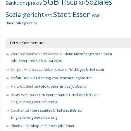
SGB II
Soziales
SGB XII
Sanktionspraxis
Stadt Essen
Sozialgericht
Wahl
SPD
Überprüfungsantrag
Letzte Kommentare
WertloserMensch 5ter Klasse
zu
Neue Mietobergrenzen beim
JobCenter Essen ab 01.04.2026
Sänger, Andreas
zu
Nebenkosten – Wichtiges Urteil dazu
Stefan Tiez
zu
Erstattung von Renovierungskosten
Harz4student
zu
Fotokopien für das JobCenter
BG45-Webmaster
zu
Interessantes Urteil des BSG zur
Eingliederungsvereinbarung
Stephan
zu
Interessantes Urteil des BSG zur
Eingliederungsvereinbarung
Blunk
zu
Fotokopien für das JobCenter