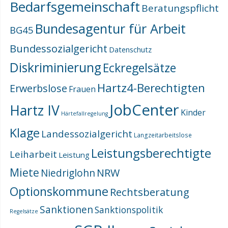
Bedarfsgemeinschaft
Beratungspflicht
Bundesagentur für Arbeit
BG45
Bundessozialgericht
Datenschutz
Diskriminierung
Eckregelsätze
Hartz4-Berechtigten
Erwerbslose
Frauen
JobCenter
Hartz IV
Kinder
Härtefallregelung
Klage
Landessozialgericht
Langzeitarbeitslose
Leistungsberechtigte
Leiharbeit
Leistung
Miete
NRW
Niedriglohn
Optionskommune
Rechtsberatung
Sanktionen
Sanktionspolitik
Regelsätze