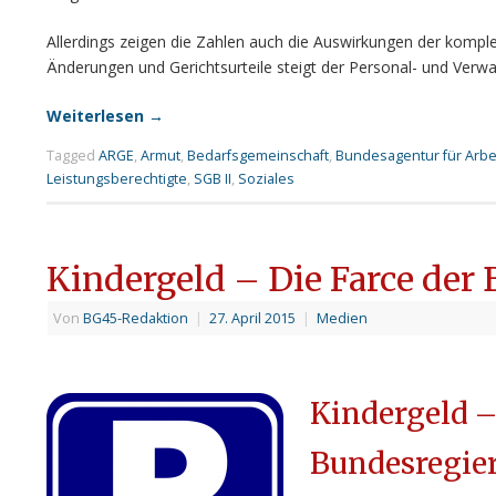
Allerdings zeigen die Zahlen auch die Auswirkungen der komple
Änderungen und Gerichtsurteile steigt der Personal- und Verwal
Weiterlesen
→
Tagged
ARGE
,
Armut
,
Bedarfsgemeinschaft
,
Bundesagentur für Arbe
Leistungsberechtigte
,
SGB II
,
Soziales
Kindergeld – Die Farce der
Von
BG45-Redaktion
|
27. April 2015
|
Medien
Kindergeld 
Bundesregie