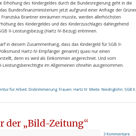
ie Erhöhung des Kindergeldes durch die Bundesregierung geht in die
das Bundesfinanzministerium jetzt aufgrund einer Anfrage der Grüne
Franziska Brantner einräumen musste, werden allerhöchsten
Erhöhung des Kindergeldes und des Kinderzuschlages dahingehend
 SGB II-Leistungsbezug (Hartz IV-Bezug) entrinnen.
arf in diesem Zusammenhang, dass das Kindergeld für SGB II-
 Volksmund Hartz-IV-Empfänger genannt) quasi nur einen
rstellt, denn es wird als Einkommen angerechnet. Und vom
II-Leistungsberechtigte im Allgemeinen ohnehin ausgenommen.
tur für Arbeit
,
Diskriminierung
,
Frauen
,
Hartz IV
,
Miete
,
Niedriglohn
,
SGB II
,
r der „Bild-Zeitung“
3 Kommentare