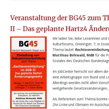
Veranstaltung der BG45 zum 
II – Das geplante Hartz4 Ände
Wir laden Sie, liebe Leserinnen un
Kulturforums, Dreiringstr. 7, in Es
Thema lautet
Rechtsvereinfachung
Matthias Birkwald, MdB
für die P
Soziales des Deutschen Bundestags
Im JobCenter herrscht vor allem di
eine Arbeitsgruppe von Bund und Lä
Allerdings werden nicht allein Vorsc
weitgehende Gesetzesänderungen, 
Als Referenten zum Thema konnte di
Die Linke
und Obmann im Ausschuss f