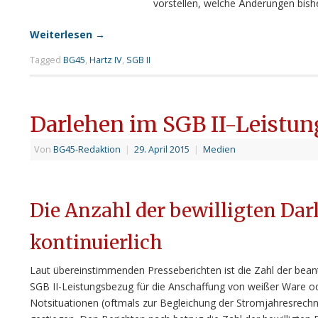
vorstellen, welche Änderungen bish
Weiterlesen
→
Tagged
BG45
,
Hartz IV
,
SGB II
Darlehen im SGB II-Leistu
Von
BG45-Redaktion
|
29. April 2015
|
Medien
Die Anzahl der bewilligten Dar
kontinuierlich
Laut übereinstimmenden Presseberichten ist die Zahl der bean
SGB II-Leistungsbezug für die Anschaffung von weißer Ware o
Notsituationen (oftmals zur Begleichung der Stromjahresrechn