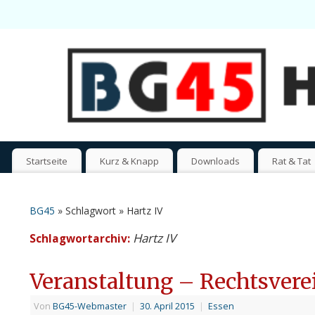
Startseite
Kurz & Knapp
Downloads
Rat & Tat
BG45
» Schlagwort » Hartz IV
Hartz IV
Schlagwortarchiv:
Veranstaltung – Rechtsvere
Von
BG45-Webmaster
|
30. April 2015
|
Essen