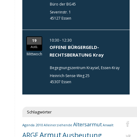
Büro der BG45
Severinstr. 1
45127 Essen
10:30 - 12:30
19
OFFENE BÜRGERGELD-
AUG.
Mittwoch
RECHTSBERATUNG Kray
Begegnungszentrum Kraysel, Essen-Kray
Heinrich-Sense-Weg 25
45307 Essen
Schlagwörter
Altersarmut
Agenda 2010
Alleinerziehende
Anwalt
Armut
Ausbeutung
ARGE