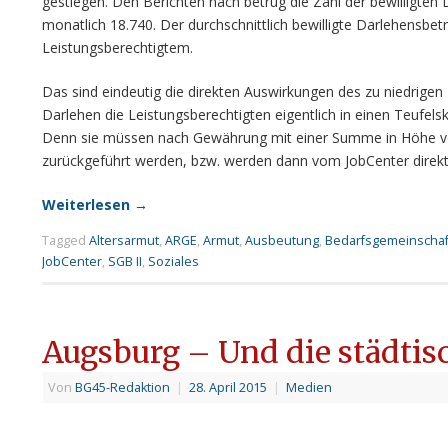
gestiegen. Den Berichten nach betrug die Zahl der bewilligten
monatlich 18.740. Der durchschnittlich bewilligte Darlehensbetr
Leistungsberechtigtem.
Das sind eindeutig die direkten Auswirkungen des zu niedrigen 
Darlehen die Leistungsberechtigten eigentlich in einen Teufels
Denn sie müssen nach Gewährung mit einer Summe in Höhe vo
zurückgeführt werden, bzw. werden dann vom JobCenter direkt
Weiterlesen
→
Tagged
Altersarmut
,
ARGE
,
Armut
,
Ausbeutung
,
Bedarfsgemeinschaf
JobCenter
,
SGB II
,
Soziales
Augsburg – Und die städtis
Von
BG45-Redaktion
|
28. April 2015
|
Medien