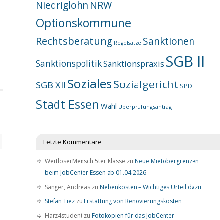
NRW
Niedriglohn
Optionskommune
Rechtsberatung
Sanktionen
Regelsätze
SGB II
Sanktionspolitik
Sanktionspraxis
Soziales
Sozialgericht
SGB XII
SPD
Stadt Essen
Wahl
Überprüfungsantrag
Letzte Kommentare
WertloserMensch 5ter Klasse
zu
Neue Mietobergrenzen
beim JobCenter Essen ab 01.04.2026
Sänger, Andreas
zu
Nebenkosten – Wichtiges Urteil dazu
Stefan Tiez
zu
Erstattung von Renovierungskosten
Harz4student
zu
Fotokopien für das JobCenter