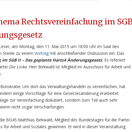
Thema Rechtsvereinfachung im SG
rungsgesetz
d Leser, am Montag, den 11. Mai 2015 um 18:00 Uhr im Saal des
sen-Steele zu einem
Vortrag
mit anschließender Diskussion ein. Das
 im SGB II – Das geplante Hartz4 Änderungsgesetz
. Es referiert
artei
Die Linke
. Herr Birkwald ist Mitglied im Ausschuss für Arbeit und
.
e Bürokratie. Um dort das Verwaltungshandeln zu vereinfachen, hat
ndern einige Vorschläge für eine Gesetzesänderung erarbeitet.
hläge zur Vereinfachung diskutiert, sondern zum Teil auch sehr
wenn nicht sogar Verschärfungen.
e BG45 Matthias Birkwald, Mitglied des Bundestages für die Partei
ür Arbeit und Soziales gewinnen. Er wird in dieser Veranstaltung