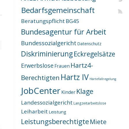
Bedarfsgemeinschaft
Beratungspflicht
BG45
Bundesagentur für Arbeit
Bundessozialgericht
Datenschutz
Diskriminierung
Eckregelsätze
Hartz4-
Erwerbslose
Frauen
Hartz IV
Berechtigten
Härtefallregelung
JobCenter
Klage
Kinder
Landessozialgericht
Langzeitarbeitslose
Leiharbeit
Leistung
Leistungsberechtigte
Miete