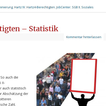
minierung
,
Hartz IV
,
Hartz4-Berechtigten
,
JobCenter
,
SGB II
,
Soziales
igten – Statistik
Kommentar hinterlassen
 So auch die
 II-
r auch statistisch
ur Abschätzung der
bitteren
sche Zahl.