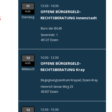
13:30 - 16:30
11
OFFENE BÜRGERGELD-
AUG.
B
Dienstag
RECHTSBERATUNG Innenstadt
Büro der BG45
Severinstr. 1
45127 Essen
10:30 - 12:30
12
OFFENE BÜRGERGELD-
AUG.
Mittwoch
RECHTSBERATUNG Kray
Begegnungszentrum Kraysel, Essen-Kray
Heinrich-Sense-Weg 25
45307 Essen
13:30 - 15:30
12