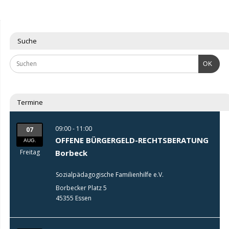
Suche
OK
Termine
09:00 - 11:00
07
OFFENE BÜRGERGELD-RECHTSBERATUNG
AUG.
Freitag
Borbeck
Sozialpädagogische Familienhilfe e.V.
Borbecker Platz 5
45355 Essen