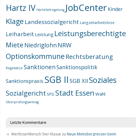
JobCenter
Hartz IV
Kinder
Härtefallregelung
Klage
Landessozialgericht
Langzeitarbeitslose
Leistungsberechtigte
Leiharbeit
Leistung
Miete
NRW
Niedriglohn
Optionskommune
Rechtsberatung
Sanktionen
Sanktionspolitik
Regelsätze
SGB II
Soziales
SGB XII
Sanktionspraxis
Stadt Essen
Sozialgericht
Wahl
SPD
Überprüfungsantrag
Letzte Kommentare
WertloserMensch 5ter Klasse
zu
Neue Mietobergrenzen beim