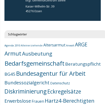
Evgl. Gemeindezentrum Steele
Kaiser-Wilhelm-Str. 39
45276 Essen
Schlagwörter
ARGE
Altersarmut
Agenda 2010
Alleinerziehende
Anwalt
Armut
Ausbeutung
Bedarfsgemeinschaft
Beratungspflicht
Bundesagentur für Arbeit
BG45
Bundessozialgericht
Datenschutz
Diskriminierung
Eckregelsätze
Hartz4-Berechtigten
Erwerbslose
Frauen