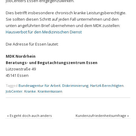
JobCenters Essen entgegenzuwirken.
Dies betrifft insbesondere chronisch kranke Leistungsberechtigte.
Sie sollten diesen Schritt auf jeden Fall unternehmen und den
unten angeführten Brief übernehmen und dem MDK zustellen:
Hausverbot für den Medizinischen Dienst
Die Adresse für Essen lautet:
MDK Nordrhein
Beratungs- und Begutachtungszentrum Essen
Lützowstraße 49
45141 Essen
Tagged
Bundesagentur für Arbeit
,
Diskriminierung
,
Hartz4-Berechtigten
,
JobCenter
,
Kranke
,
Krankenkassen
.
«
Es geht doch auch anders
Kundenzufriedenheitsumfrage
»