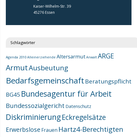
Kaiser-Wilhelm-Str. 39
45276 Essen
Schlagwörter
ARGE
Altersarmut
Agenda 2010
Alleinerziehende
Anwalt
Armut
Ausbeutung
Bedarfsgemeinschaft
Beratungspflicht
Bundesagentur für Arbeit
BG45
Bundessozialgericht
Datenschutz
Diskriminierung
Eckregelsätze
Hartz4-Berechtigten
Erwerbslose
Frauen