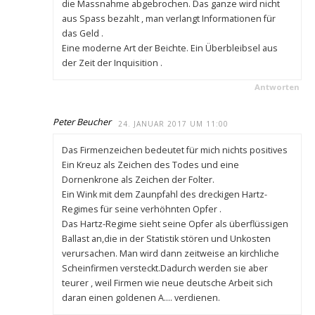
die Massnahme abgebrochen. Das ganze wird nicht
aus Spass bezahlt , man verlangt Informationen für
das Geld .
Eine moderne Art der Beichte. Ein Überbleibsel aus
der Zeit der Inquisition .
Antworten
Peter Beucher
24. JANUAR 2017 UM 11:00
Das Firmenzeichen bedeutet für mich nichts positives
Ein Kreuz als Zeichen des Todes und eine
Dornenkrone als Zeichen der Folter.
Ein Wink mit dem Zaunpfahl des dreckigen Hartz-
Regimes für seine verhöhnten Opfer .
Das Hartz-Regime sieht seine Opfer als überflüssigen
Ballast an,die in der Statistik stören und Unkosten
verursachen. Man wird dann zeitweise an kirchliche
Scheinfirmen versteckt.Dadurch werden sie aber
teurer , weil Firmen wie neue deutsche Arbeit sich
daran einen goldenen A…. verdienen.