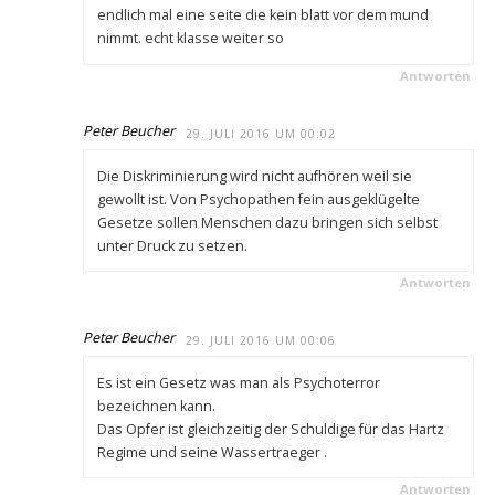
endlich mal eine seite die kein blatt vor dem mund
nimmt. echt klasse weiter so
Antworten
Peter Beucher
29. JULI 2016 UM 00:02
Die Diskriminierung wird nicht aufhören weil sie
gewollt ist. Von Psychopathen fein ausgeklügelte
Gesetze sollen Menschen dazu bringen sich selbst
unter Druck zu setzen.
Antworten
Peter Beucher
29. JULI 2016 UM 00:06
Es ist ein Gesetz was man als Psychoterror
bezeichnen kann.
Das Opfer ist gleichzeitig der Schuldige für das Hartz
Regime und seine Wassertraeger .
Antworten