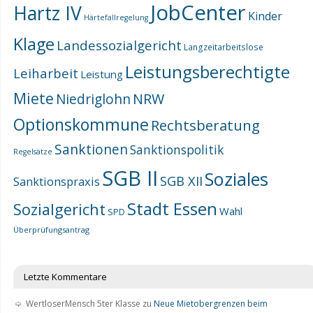
JobCenter
Hartz IV
Kinder
Härtefallregelung
Klage
Landessozialgericht
Langzeitarbeitslose
Leistungsberechtigte
Leiharbeit
Leistung
Miete
NRW
Niedriglohn
Optionskommune
Rechtsberatung
Sanktionen
Sanktionspolitik
Regelsätze
SGB II
Soziales
SGB XII
Sanktionspraxis
Stadt Essen
Sozialgericht
Wahl
SPD
Überprüfungsantrag
Letzte Kommentare
WertloserMensch 5ter Klasse
zu
Neue Mietobergrenzen beim