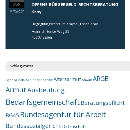
OFFENE BÜRGERGELD-RECHTSBERATUNG
AUG.
Mittwoch
Kray
Begegnungszentrum Kraysel, Essen-Kray
Heinrich-Sense-Weg 25
45307 Essen
Schlagwörter
ARGE
Altersarmut
Agenda 2010
Alleinerziehende
Anwalt
Armut
Ausbeutung
Bedarfsgemeinschaft
Beratungspflicht
Bundesagentur für Arbeit
BG45
Bundessozialgericht
Datenschutz