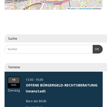
Leaflet
|
©
OpenStreetMap
contributors
Suche
OK
Termine
13:30 - 16:30
11
OFFENE BÜRGERGELD-RECHTSBERATUNG
AUG.
Dienstag
Innenstadt
Büro der BG45