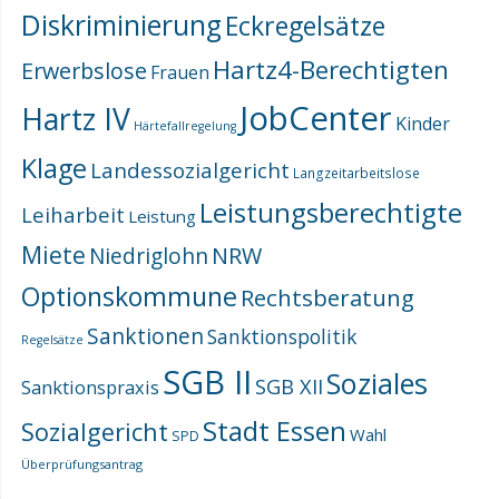
Diskriminierung
Eckregelsätze
Hartz4-Berechtigten
Erwerbslose
Frauen
JobCenter
Hartz IV
Kinder
Härtefallregelung
Klage
Landessozialgericht
Langzeitarbeitslose
Leistungsberechtigte
Leiharbeit
Leistung
Miete
NRW
Niedriglohn
Optionskommune
Rechtsberatung
Sanktionen
Sanktionspolitik
Regelsätze
SGB II
Soziales
SGB XII
Sanktionspraxis
Stadt Essen
Sozialgericht
Wahl
SPD
Überprüfungsantrag