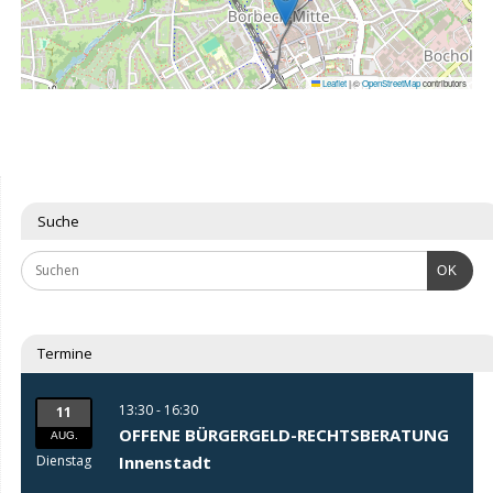
Leaflet
|
©
OpenStreetMap
contributors
Suche
OK
Termine
13:30 - 16:30
11
OFFENE BÜRGERGELD-RECHTSBERATUNG
AUG.
Dienstag
Innenstadt