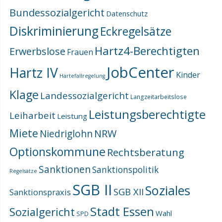
Bundessozialgericht
Datenschutz
Diskriminierung
Eckregelsätze
Hartz4-Berechtigten
Erwerbslose
Frauen
JobCenter
Hartz IV
Kinder
Härtefallregelung
Klage
Landessozialgericht
Langzeitarbeitslose
Leistungsberechtigte
Leiharbeit
Leistung
Miete
NRW
Niedriglohn
Optionskommune
Rechtsberatung
Sanktionen
Sanktionspolitik
Regelsätze
SGB II
Soziales
SGB XII
Sanktionspraxis
Stadt Essen
Sozialgericht
Wahl
SPD