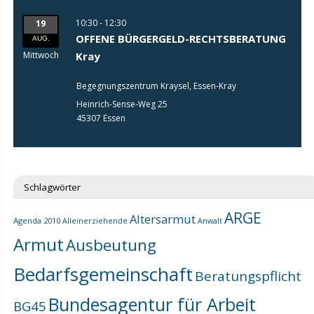
10:30 - 12:30
19
OFFENE BÜRGERGELD-RECHTSBERATUNG
AUG.
Mittwoch
Kray
Begegnungszentrum Kraysel, Essen-Kray
Heinrich-Sense-Weg 25
45307 Essen
Schlagwörter
ARGE
Altersarmut
Agenda 2010
Alleinerziehende
Anwalt
Armut
Ausbeutung
Bedarfsgemeinschaft
Beratungspflicht
Bundesagentur für Arbeit
BG45