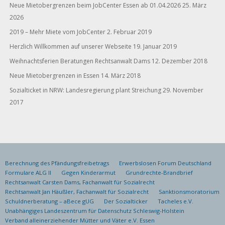
Neue Mietobergrenzen beim JobCenter Essen ab 01.04.2026
25. März
2026
2019 – Mehr Miete vom JobCenter
2. Februar 2019
Herzlich Willkommen auf unserer Webseite
19. Januar 2019
Weihnachtsferien Beratungen Rechtsanwalt Dams
12. Dezember 2018
Neue Mietobergrenzen in Essen
14. März 2018
Sozialticket in NRW: Landesregierung plant Streichung
29. November
2017
Berechnung des Pfändungsfreibetrags
Erwerbslosen Forum Deutschland
Formulare ALG II
Gegen Kinderarmut
Grundrechte-Brandbrief
Rechtsanwalt Carsten Dams, Fachanwalt für Sozialrecht
Rechtsanwalt Jan Häußler, Fachanwalt für Sozialrecht
Sanktionsmoratorium
Schuldnerberatung – aBece gUG
Der Sozialticker
Tacheles e.V.
Unabhängiges Landeszentrum für Datenschutz Schleswig-Holstein
Verband alleinerziehender Mütter und Väter e.V. Essen