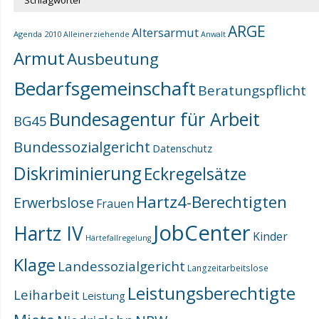
Schlagwörter
ARGE
Altersarmut
Agenda 2010
Alleinerziehende
Anwalt
Armut
Ausbeutung
Bedarfsgemeinschaft
Beratungspflicht
Bundesagentur für Arbeit
BG45
Bundessozialgericht
Datenschutz
Diskriminierung
Eckregelsätze
Hartz4-Berechtigten
Erwerbslose
Frauen
JobCenter
Hartz IV
Kinder
Härtefallregelung
Klage
Landessozialgericht
Langzeitarbeitslose
Leistungsberechtigte
Leiharbeit
Leistung