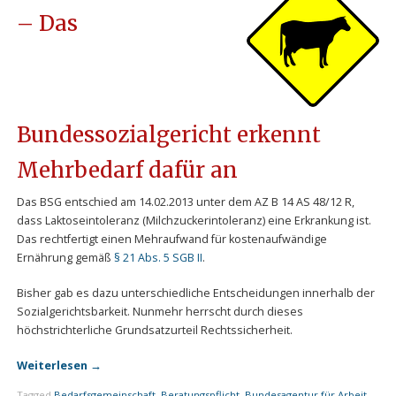
– Das
Bundessozialgericht erkennt
Mehrbedarf dafür an
Das BSG entschied am 14.02.2013 unter dem AZ B 14 AS 48/12 R,
dass Laktoseintoleranz (Milchzuckerintoleranz) eine Erkrankung ist.
Das rechtfertigt einen Mehraufwand für kostenaufwändige
Ernährung gemäß
§ 21 Abs. 5 SGB II
.
Bisher gab es dazu unterschiedliche Entscheidungen innerhalb der
Sozialgerichtsbarkeit. Nunmehr herrscht durch dieses
höchstrichterliche Grundsatzurteil Rechtssicherheit.
Weiterlesen
→
Tagged
Bedarfsgemeinschaft
,
Beratungspflicht
,
Bundesagentur für Arbeit
,