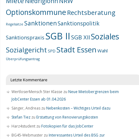
Miete
NRW
Niedriglohn
Optionskommune
Rechtsberatung
Sanktionen
Sanktionspolitik
Regelsätze
SGB II
Soziales
SGB XII
Sanktionspraxis
Stadt Essen
Sozialgericht
Wahl
SPD
Überprüfungsantrag
Letzte Kommentare
WertloserMensch 5ter Klasse
zu
Neue Mietobergrenzen beim
JobCenter Essen ab 01.04.2026
Sänger, Andreas
zu
Nebenkosten – Wichtiges Urteil dazu
Stefan Tiez
zu
Erstattung von Renovierungskosten
Harz4student
zu
Fotokopien für das JobCenter
BG45-Webmaster
zu
Interessantes Urteil des BSG zur