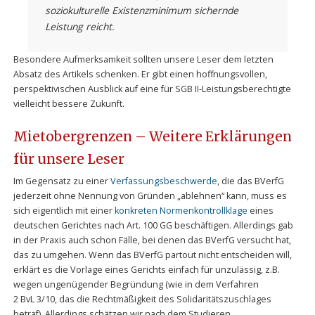
soziokulturelle Existenzminimum sichernde
Leistung reicht.
Besondere Aufmerksamkeit sollten unsere Leser dem letzten
Absatz des Artikels schenken. Er gibt einen hoffnungsvollen,
perspektivischen Ausblick auf eine für SGB II-Leistungsberechtigte
vielleicht bessere Zukunft.
Mietobergrenzen – Weitere Erklärungen
für unsere Leser
Im Gegensatz zu einer
Verfassungsbeschwerde
, die das BVerfG
jederzeit ohne Nennung von Gründen „ablehnen“ kann, muss es
sich eigentlich mit einer
konkreten Normenkontrollklage
eines
deutschen Gerichtes nach Art. 100 GG beschäftigen. Allerdings gab
in der Praxis auch schon Fälle, bei denen das BVerfG versucht hat,
das zu umgehen. Wenn das BVerfG partout nicht entscheiden will,
erklärt es die Vorlage eines Gerichts einfach für unzulässig, z.B.
wegen ungenügender Begründung (wie in dem Verfahren
2 BvL 3/10, das die Rechtmäßigkeit des Solidaritätszuschlages
betraf). Allerdings schätzen wir nach dem Studieren