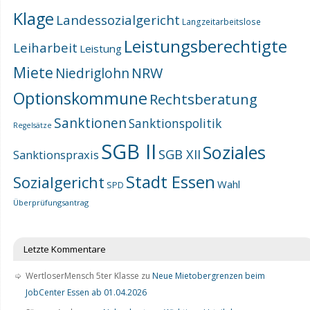
Klage
Landessozialgericht
Langzeitarbeitslose
Leistungsberechtigte
Leiharbeit
Leistung
Miete
NRW
Niedriglohn
Optionskommune
Rechtsberatung
Sanktionen
Sanktionspolitik
Regelsätze
SGB II
Soziales
SGB XII
Sanktionspraxis
Stadt Essen
Sozialgericht
Wahl
SPD
Überprüfungsantrag
Letzte Kommentare
WertloserMensch 5ter Klasse
zu
Neue Mietobergrenzen beim
JobCenter Essen ab 01.04.2026