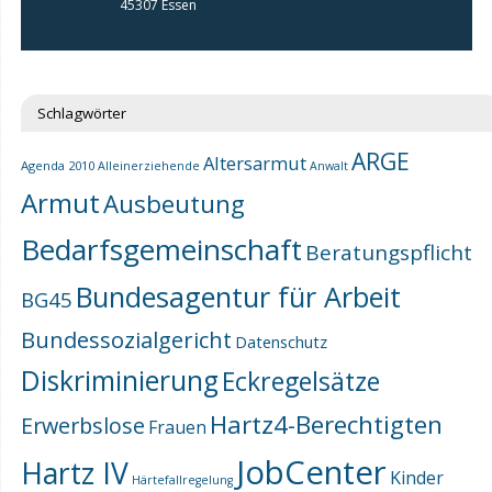
45307 Essen
Schlagwörter
ARGE
Altersarmut
Agenda 2010
Alleinerziehende
Anwalt
Armut
Ausbeutung
Bedarfsgemeinschaft
Beratungspflicht
Bundesagentur für Arbeit
BG45
Bundessozialgericht
Datenschutz
Diskriminierung
Eckregelsätze
Hartz4-Berechtigten
Erwerbslose
Frauen
JobCenter
Hartz IV
Kinder
Härtefallregelung