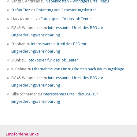
Sänger, Andreas
zu
Nebenkosten – Wichtiges Urteil dazu
Stefan Tiez
zu
Erstattung von Renovierungskosten
Harz4student
zu
Fotokopien für das JobCenter
BG45-Webmaster
zu
Interessantes Urteil des BSG zur
Eingliederungsvereinbarung
Stephan
zu
Interessantes Urteil des BSG zur
Eingliederungsvereinbarung
Blunk
zu
Fotokopien für das JobCenter
K. Behne
zu
Übernahme von Umzugskosten nach Räumungsklage
BG45-Webmaster
zu
Interessantes Urteil des BSG zur
Eingliederungsvereinbarung
Silke Schneider
zu
Interessantes Urteil des BSG zur
Eingliederungsvereinbarung
Empfohlene Links