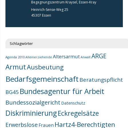
Begegnungszentrum Kraysel, Essen-Kray
Heinrich-Sense-Weg 25
45307 Essen
Schlagwörter
ARGE
Altersarmut
Agenda 2010
Alleinerziehende
Anwalt
Armut
Ausbeutung
Bedarfsgemeinschaft
Beratungspflicht
Bundesagentur für Arbeit
BG45
Bundessozialgericht
Datenschutz
Diskriminierung
Eckregelsätze
Hartz4-Berechtigten
Erwerbslose
Frauen