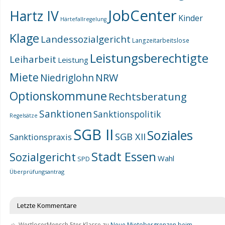
JobCenter
Hartz IV
Kinder
Härtefallregelung
Klage
Landessozialgericht
Langzeitarbeitslose
Leistungsberechtigte
Leiharbeit
Leistung
Miete
NRW
Niedriglohn
Optionskommune
Rechtsberatung
Sanktionen
Sanktionspolitik
Regelsätze
SGB II
Soziales
SGB XII
Sanktionspraxis
Stadt Essen
Sozialgericht
Wahl
SPD
Überprüfungsantrag
Letzte Kommentare
WertloserMensch 5ter Klasse
zu
Neue Mietobergrenzen beim