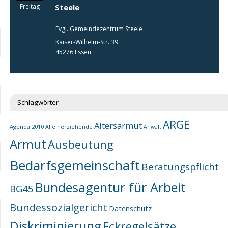
Freitag
Steele
Evgl. Gemeindezentrum Steele
Kaiser-Wilhelm-Str. 39
45276 Essen
Schlagwörter
ARGE
Altersarmut
Agenda 2010
Alleinerziehende
Anwalt
Armut
Ausbeutung
Bedarfsgemeinschaft
Beratungspflicht
Bundesagentur für Arbeit
BG45
Bundessozialgericht
Datenschutz
Diskriminierung
Eckregelsätze