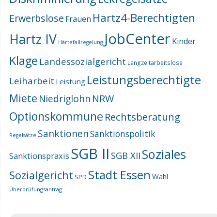
Hartz4-Berechtigten
Erwerbslose
Frauen
JobCenter
Hartz IV
Kinder
Härtefallregelung
Klage
Landessozialgericht
Langzeitarbeitslose
Leistungsberechtigte
Leiharbeit
Leistung
Miete
NRW
Niedriglohn
Optionskommune
Rechtsberatung
Sanktionen
Sanktionspolitik
Regelsätze
SGB II
Soziales
SGB XII
Sanktionspraxis
Stadt Essen
Sozialgericht
Wahl
SPD
Überprüfungsantrag