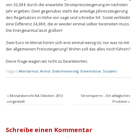
von 33,38 € durch die erwartete Strompreissteigerung im nächsten
Jahr ergeben. Dem gegenüber steht die anteilige Jahressteigerung
des Regelsatzes in Höhe von sage und schreibe 9 €. Somit verbleibt
eine Differenz 24,38 €, die er wieder einmal selber bestreiten muss.
Die Energiearmut lässt grüßen!
Zwei Euro im Monat hören sich erst einmal wenig ist, nur was ist mit
der allgemeinen Preissteigerung? Wohin soll das alles noch führen?
Diese Frage wagen wir nicht zu beantworten.
Tagged
Altersarmut
,
Armut
,
Diskriminierung
,
Erwerbslose
,
Soziales
.
«
Monatsbericht BA Oktober 2013
Stromsperre – Ein alltägliches
vorgestellt
Problem
»
Schreibe einen Kommentar