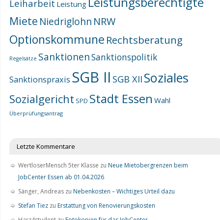
Leistungsberechtigte
Leiharbeit
Leistung
Miete
NRW
Niedriglohn
Optionskommune
Rechtsberatung
Sanktionen
Sanktionspolitik
Regelsätze
SGB II
Soziales
SGB XII
Sanktionspraxis
Stadt Essen
Sozialgericht
Wahl
SPD
Überprüfungsantrag
Letzte Kommentare
WertloserMensch 5ter Klasse
zu
Neue Mietobergrenzen beim
JobCenter Essen ab 01.04.2026
Sänger, Andreas
zu
Nebenkosten – Wichtiges Urteil dazu
Stefan Tiez
zu
Erstattung von Renovierungskosten
Harz4student
zu
Fotokopien für das JobCenter