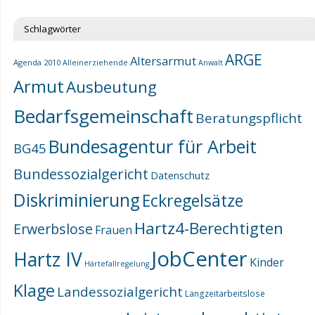
Schlagwörter
ARGE
Altersarmut
Agenda 2010
Alleinerziehende
Anwalt
Armut
Ausbeutung
Bedarfsgemeinschaft
Beratungspflicht
Bundesagentur für Arbeit
BG45
Bundessozialgericht
Datenschutz
Diskriminierung
Eckregelsätze
Hartz4-Berechtigten
Erwerbslose
Frauen
JobCenter
Hartz IV
Kinder
Härtefallregelung
Klage
Landessozialgericht
Langzeitarbeitslose