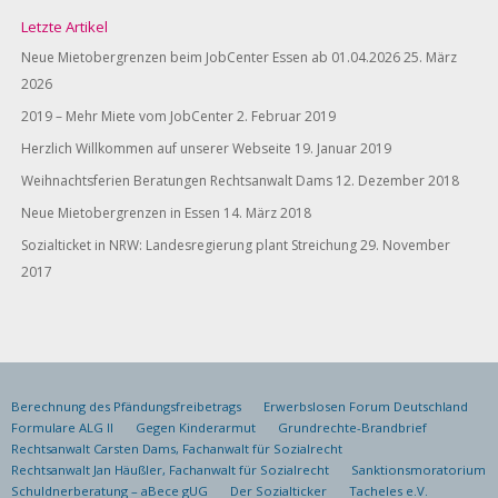
Letzte Artikel
Neue Mietobergrenzen beim JobCenter Essen ab 01.04.2026
25. März
2026
2019 – Mehr Miete vom JobCenter
2. Februar 2019
Herzlich Willkommen auf unserer Webseite
19. Januar 2019
Weihnachtsferien Beratungen Rechtsanwalt Dams
12. Dezember 2018
Neue Mietobergrenzen in Essen
14. März 2018
Sozialticket in NRW: Landesregierung plant Streichung
29. November
2017
Berechnung des Pfändungsfreibetrags
Erwerbslosen Forum Deutschland
Formulare ALG II
Gegen Kinderarmut
Grundrechte-Brandbrief
Rechtsanwalt Carsten Dams, Fachanwalt für Sozialrecht
Rechtsanwalt Jan Häußler, Fachanwalt für Sozialrecht
Sanktionsmoratorium
Schuldnerberatung – aBece gUG
Der Sozialticker
Tacheles e.V.