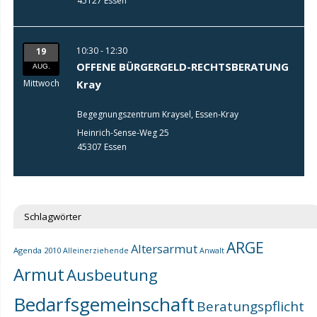
45127 Essen
10:30 - 12:30
19
OFFENE BÜRGERGELD-RECHTSBERATUNG
AUG.
Mittwoch
Kray
Begegnungszentrum Kraysel, Essen-Kray
Heinrich-Sense-Weg 25
45307 Essen
Schlagwörter
ARGE
Altersarmut
Agenda 2010
Alleinerziehende
Anwalt
Armut
Ausbeutung
Bedarfsgemeinschaft
Beratungspflicht