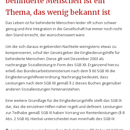
behinderte Menschen ist ein
Thema, das wenig bekannt ist
Das Leben ist für behinderte Menschen leider oft schon schwer
genug und ihre Integration in die Gesellschaft hat immer noch nicht
den Stand erreicht, der wünschenswert wäre.
Um die sich daraus ergebenden Nachteile wenigstens etwas zu
kompensieren, schuf der Gesetzgeber die Eingliederungshilfe für
behinderte Menschen. Diese gilt seit Dezember 2003 als
nachrangige Sozialleistung in Form des SGB XII. Ergänzend hierzu
erließ das Bundesarbeitsministerium nach dem § 60 SGB XII die
Eingliederungshilfeverordnung. Nachrangig bedeutet, dass
Leistungen nach dem SGB XII gemäß § 2 dieses Buches gegenüber
anderen Sozialleistungen hintenanstehen.
Eine weitere Grundlage für die Eingliederungshilfe stellt das SGB IX
dar, das die einzelnen Hilfen näher regelt und definiert. Leistungen
zur Teilhabe gemäß SGB IX haben Vorrang vor Rentenleistungen (§ 8
Abs. 2 SGB IX). Hierbei unterscheidet man innerhalb des SGB IX: