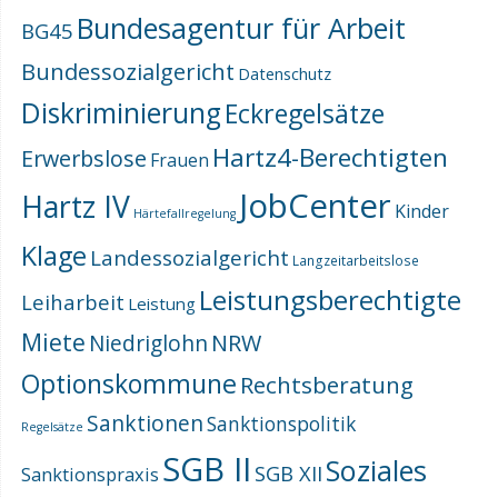
Bundesagentur für Arbeit
BG45
Bundessozialgericht
Datenschutz
Diskriminierung
Eckregelsätze
Hartz4-Berechtigten
Erwerbslose
Frauen
JobCenter
Hartz IV
Kinder
Härtefallregelung
Klage
Landessozialgericht
Langzeitarbeitslose
Leistungsberechtigte
Leiharbeit
Leistung
Miete
NRW
Niedriglohn
Optionskommune
Rechtsberatung
Sanktionen
Sanktionspolitik
Regelsätze
SGB II
Soziales
SGB XII
Sanktionspraxis