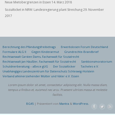
Neue Mietobergrenzen in Essen
14. März 2018
Sozialticket in NRW: Landesregierung plant Streichung
29. November
2017
Berechnung des Pfändungsfreibetrags
Erwerbslosen Forum Deutschland
Formulare ALG II
Gegen Kinderarmut
Grundrechte-Brandbrief
Rechtsanwalt Carsten Dams, Fachanwalt für Sozialrecht
Rechtsanwalt Jan Häußler, Fachanwalt für Sozialrecht
Sanktionsmoratorium
Schuldnerberatung – aBece gUG
Der Sozialticker
Tacheles e.V.
Unabhängiges Landeszentrum für Datenschutz Schleswig-Holstein
Verband alleinerziehender Mütter und Väter e.V. Essen
Lorem ipsum dolor sit amet, consectetur adipiscing elit. Nulla massa diam,
tempus a finibus et, euismod nec arcu. Praesent ultrices massa at molestie
facilisis.
BG45
| Präsentiert von
Mantra
&
WordPress.