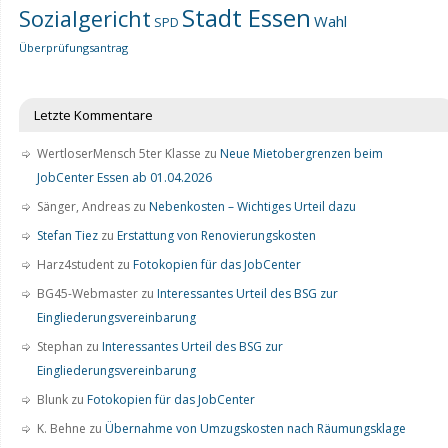
Stadt Essen
Sozialgericht
Wahl
SPD
Überprüfungsantrag
Letzte Kommentare
WertloserMensch 5ter Klasse
zu
Neue Mietobergrenzen beim
JobCenter Essen ab 01.04.2026
Sänger, Andreas
zu
Nebenkosten – Wichtiges Urteil dazu
Stefan Tiez
zu
Erstattung von Renovierungskosten
Harz4student
zu
Fotokopien für das JobCenter
BG45-Webmaster
zu
Interessantes Urteil des BSG zur
Eingliederungsvereinbarung
Stephan
zu
Interessantes Urteil des BSG zur
Eingliederungsvereinbarung
Blunk
zu
Fotokopien für das JobCenter
K. Behne
zu
Übernahme von Umzugskosten nach Räumungsklage