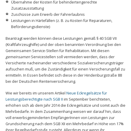
Übernahme der Kosten für behindertengerechte
Zusatzausstattung
Zuschüsse zum Erwerb der Fahrerlaubnis
Leistungen in Härtefällen (z. B. zu Kosten für Reparaturen,
Beförderungsdienste)
Beantragt werden können diese Leistungen gemäß § 40 SGB VII
(Kraftfahrzeughilfe) und der oben benannten Verordnung bei den
Gemeinsamen Service-Stellen für Rehabilitation. Mit diesen
gemeinsamen
Servicestellen soll vermieden werden, dass der
Versicherte nacheinander verschiedene Sozialversicherungsträger
aufsuchen muß, um die Zuständigkeit für einen Versicherungsfall zu
ermitteln. In Essen befindet sich diese in der Hindenburgstraße 88
bei der Deutschen Rentenversicherung.
Wie wir bereits im unserem Artikel
Neue Eckregelsätze für
Leistungsberechtigte nach SGB II
im September berichteten,
erhöhen sich ab dem Jahr 2014 die Eckregelsätze und somit auch die
Mehrbedarfe. In dem Zusammenhang weisen wir darauf hin, dass
voll erwerbsgeminderten EmpfängerInnen von Leistungen zur
Grundsicherung nach dem SGB XII ein Mehrbedarf in Höhe von 17%
ihrer Regelbedarfsstufe zusteht. Allerdings nur wenn ihr