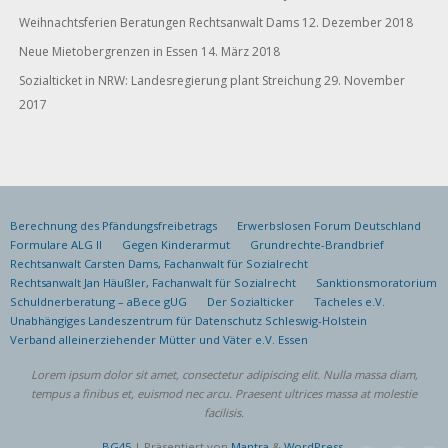
Weihnachtsferien Beratungen Rechtsanwalt Dams
12. Dezember 2018
Neue Mietobergrenzen in Essen
14. März 2018
Sozialticket in NRW: Landesregierung plant Streichung
29. November
2017
Berechnung des Pfändungsfreibetrags
Erwerbslosen Forum Deutschland
Formulare ALG II
Gegen Kinderarmut
Grundrechte-Brandbrief
Rechtsanwalt Carsten Dams, Fachanwalt für Sozialrecht
Rechtsanwalt Jan Häußler, Fachanwalt für Sozialrecht
Sanktionsmoratorium
Schuldnerberatung – aBece gUG
Der Sozialticker
Tacheles e.V.
Unabhängiges Landeszentrum für Datenschutz Schleswig-Holstein
Verband alleinerziehender Mütter und Väter e.V. Essen
Lorem ipsum dolor sit amet, consectetur adipiscing elit. Nulla massa diam,
tempus a finibus et, euismod nec arcu. Praesent ultrices massa at molestie
facilisis.
BG45
| Präsentiert von
Mantra
&
WordPress.