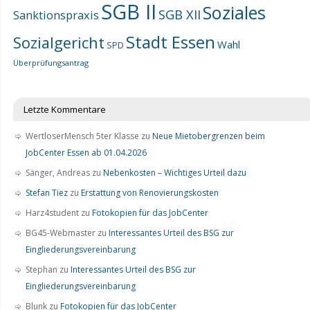
SGB II
Soziales
SGB XII
Sanktionspraxis
Stadt Essen
Sozialgericht
Wahl
SPD
Überprüfungsantrag
Letzte Kommentare
WertloserMensch 5ter Klasse
zu
Neue Mietobergrenzen beim
JobCenter Essen ab 01.04.2026
Sänger, Andreas
zu
Nebenkosten – Wichtiges Urteil dazu
Stefan Tiez
zu
Erstattung von Renovierungskosten
Harz4student
zu
Fotokopien für das JobCenter
BG45-Webmaster
zu
Interessantes Urteil des BSG zur
Eingliederungsvereinbarung
Stephan
zu
Interessantes Urteil des BSG zur
Eingliederungsvereinbarung
Blunk
zu
Fotokopien für das JobCenter