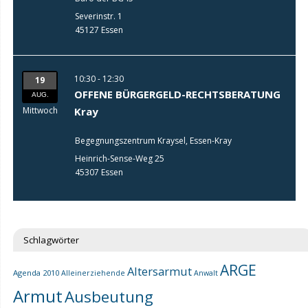
Severinstr. 1
45127 Essen
10:30 - 12:30
19
OFFENE BÜRGERGELD-RECHTSBERATUNG
AUG.
Mittwoch
Kray
Begegnungszentrum Kraysel, Essen-Kray
Heinrich-Sense-Weg 25
45307 Essen
Schlagwörter
ARGE
Altersarmut
Agenda 2010
Alleinerziehende
Anwalt
Armut
Ausbeutung