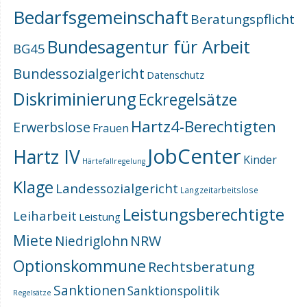
Bedarfsgemeinschaft
Beratungspflicht
Bundesagentur für Arbeit
BG45
Bundessozialgericht
Datenschutz
Diskriminierung
Eckregelsätze
Hartz4-Berechtigten
Erwerbslose
Frauen
JobCenter
Hartz IV
Kinder
Härtefallregelung
Klage
Landessozialgericht
Langzeitarbeitslose
Leistungsberechtigte
Leiharbeit
Leistung
Miete
NRW
Niedriglohn
Optionskommune
Rechtsberatung
Sanktionen
Sanktionspolitik
Regelsätze