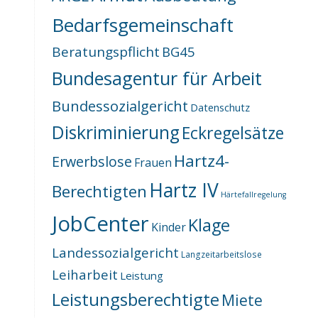
Bedarfsgemeinschaft
Beratungspflicht
BG45
Bundesagentur für Arbeit
Bundessozialgericht
Datenschutz
Diskriminierung
Eckregelsätze
Hartz4-
Erwerbslose
Frauen
Hartz IV
Berechtigten
Härtefallregelung
JobCenter
Klage
Kinder
Landessozialgericht
Langzeitarbeitslose
Leiharbeit
Leistung
Leistungsberechtigte
Miete