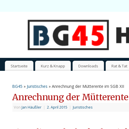
Startseite
Kurz & Knapp
Downloads
Rat & Tat
BG45
»
Juristisches
» Anrechnung der Mütterente im SGB XII
Anrechnung der Mütterente
Von
Jan Häußler
|
2. April 2015
|
Juristisches