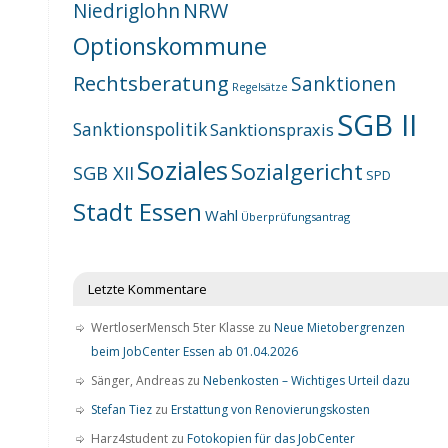
NRW
Niedriglohn
Optionskommune
Rechtsberatung
Sanktionen
Regelsätze
SGB II
Sanktionspolitik
Sanktionspraxis
Soziales
Sozialgericht
SGB XII
SPD
Stadt Essen
Wahl
Überprüfungsantrag
Letzte Kommentare
WertloserMensch 5ter Klasse
zu
Neue Mietobergrenzen
beim JobCenter Essen ab 01.04.2026
Sänger, Andreas
zu
Nebenkosten – Wichtiges Urteil dazu
Stefan Tiez
zu
Erstattung von Renovierungskosten
Harz4student
zu
Fotokopien für das JobCenter