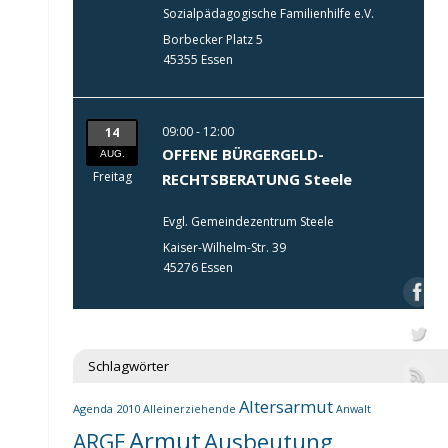
Sozialpädagogische Familienhilfe e.V.
Borbecker Platz 5
45355 Essen
09:00 - 12:00
14
OFFENE BÜRGERGELD-
AUG.
Freitag
RECHTSBERATUNG Steele
Evgl. Gemeindezentrum Steele
Kaiser-Wilhelm-Str. 39
45276 Essen
Schlagwörter
Altersarmut
Agenda 2010
Alleinerziehende
Anwalt
Armut
Ausbeutung
ARGE