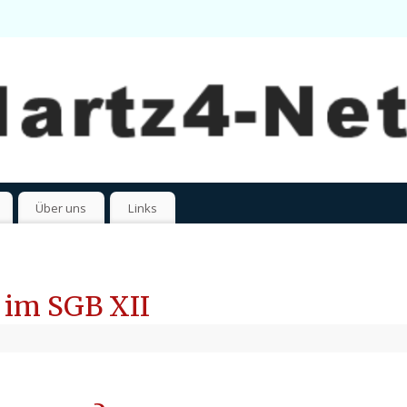
Über uns
Links
 im SGB XII