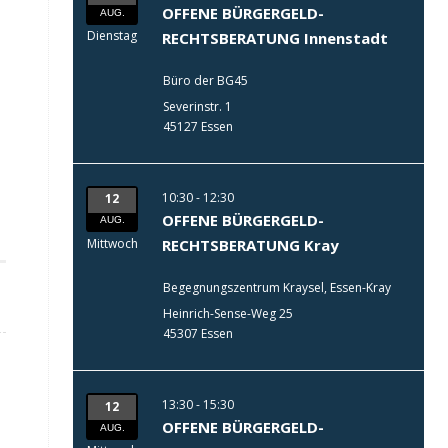
OFFENE BÜRGERGELD-
AUG.
Dienstag
RECHTSBERATUNG Innenstadt
Büro der BG45
Severinstr. 1
45127 Essen
10:30 - 12:30
12
OFFENE BÜRGERGELD-
AUG.
Mittwoch
RECHTSBERATUNG Kray
Begegnungszentrum Kraysel, Essen-Kray
Heinrich-Sense-Weg 25
45307 Essen
13:30 - 15:30
12
OFFENE BÜRGERGELD-
AUG.