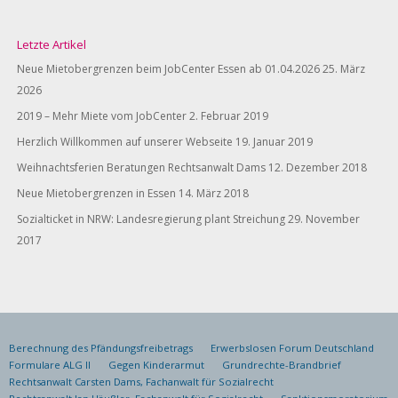
Letzte Artikel
Neue Mietobergrenzen beim JobCenter Essen ab 01.04.2026
25. März
2026
2019 – Mehr Miete vom JobCenter
2. Februar 2019
Herzlich Willkommen auf unserer Webseite
19. Januar 2019
Weihnachtsferien Beratungen Rechtsanwalt Dams
12. Dezember 2018
Neue Mietobergrenzen in Essen
14. März 2018
Sozialticket in NRW: Landesregierung plant Streichung
29. November
2017
Berechnung des Pfändungsfreibetrags
Erwerbslosen Forum Deutschland
Formulare ALG II
Gegen Kinderarmut
Grundrechte-Brandbrief
Rechtsanwalt Carsten Dams, Fachanwalt für Sozialrecht