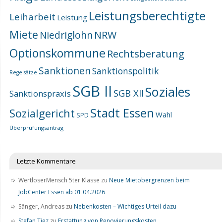
Leistungsberechtigte
Leiharbeit
Leistung
Miete
NRW
Niedriglohn
Optionskommune
Rechtsberatung
Sanktionen
Sanktionspolitik
Regelsätze
SGB II
Soziales
SGB XII
Sanktionspraxis
Stadt Essen
Sozialgericht
Wahl
SPD
Überprüfungsantrag
Letzte Kommentare
WertloserMensch 5ter Klasse
zu
Neue Mietobergrenzen beim
JobCenter Essen ab 01.04.2026
Sänger, Andreas
zu
Nebenkosten – Wichtiges Urteil dazu
Stefan Tiez
zu
Erstattung von Renovierungskosten