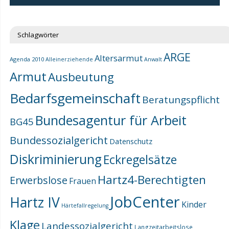
Schlagwörter
ARGE
Altersarmut
Agenda 2010
Alleinerziehende
Anwalt
Armut
Ausbeutung
Bedarfsgemeinschaft
Beratungspflicht
Bundesagentur für Arbeit
BG45
Bundessozialgericht
Datenschutz
Diskriminierung
Eckregelsätze
Hartz4-Berechtigten
Erwerbslose
Frauen
JobCenter
Hartz IV
Kinder
Härtefallregelung
Klage
Landessozialgericht
Langzeitarbeitslose