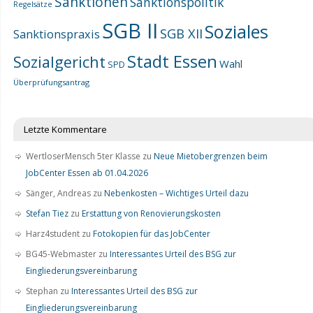
Sanktionen
Sanktionspolitik
Regelsätze
SGB II
Soziales
SGB XII
Sanktionspraxis
Stadt Essen
Sozialgericht
Wahl
SPD
Überprüfungsantrag
Letzte Kommentare
WertloserMensch 5ter Klasse
zu
Neue Mietobergrenzen beim
JobCenter Essen ab 01.04.2026
Sänger, Andreas
zu
Nebenkosten – Wichtiges Urteil dazu
Stefan Tiez
zu
Erstattung von Renovierungskosten
Harz4student
zu
Fotokopien für das JobCenter
BG45-Webmaster
zu
Interessantes Urteil des BSG zur
Eingliederungsvereinbarung
Stephan
zu
Interessantes Urteil des BSG zur
Eingliederungsvereinbarung