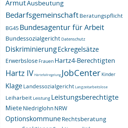
Armut
Ausbeutung
Bedarfsgemeinschaft
Beratungspflicht
Bundesagentur für Arbeit
BG45
Bundessozialgericht
Datenschutz
Diskriminierung
Eckregelsätze
Hartz4-Berechtigten
Erwerbslose
Frauen
JobCenter
Hartz IV
Kinder
Härtefallregelung
Klage
Landessozialgericht
Langzeitarbeitslose
Leistungsberechtigte
Leiharbeit
Leistung
Miete
NRW
Niedriglohn
Optionskommune
Rechtsberatung