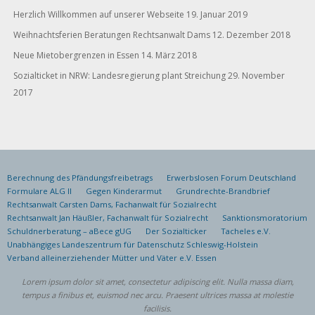
Herzlich Willkommen auf unserer Webseite
19. Januar 2019
Weihnachtsferien Beratungen Rechtsanwalt Dams
12. Dezember 2018
Neue Mietobergrenzen in Essen
14. März 2018
Sozialticket in NRW: Landesregierung plant Streichung
29. November
2017
Berechnung des Pfändungsfreibetrags
Erwerbslosen Forum Deutschland
Formulare ALG II
Gegen Kinderarmut
Grundrechte-Brandbrief
Rechtsanwalt Carsten Dams, Fachanwalt für Sozialrecht
Rechtsanwalt Jan Häußler, Fachanwalt für Sozialrecht
Sanktionsmoratorium
Schuldnerberatung – aBece gUG
Der Sozialticker
Tacheles e.V.
Unabhängiges Landeszentrum für Datenschutz Schleswig-Holstein
Verband alleinerziehender Mütter und Väter e.V. Essen
Lorem ipsum dolor sit amet, consectetur adipiscing elit. Nulla massa diam,
tempus a finibus et, euismod nec arcu. Praesent ultrices massa at molestie
facilisis.