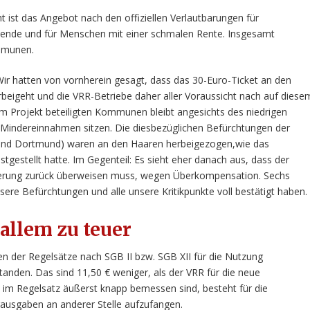
ht ist das Angebot nach den offiziellen Verlautbarungen für
nende und für Menschen mit einer schmalen Rente. Insgesamt
mmunen.
 Wir hatten von vornherein gesagt, dass das 30-Euro-Ticket an den
eigeht und die VRR-Betriebe daher aller Voraussicht nach auf diese
 am Projekt beteiligten Kommunen bleibt angesichts des niedrigen
Mindereinnahmen sitzen. Die diesbezüglichen Befürchtungen der
 und Dortmund) waren an den Haaren herbeigezogen,wie das
tgestellt hatte. Im Gegenteil: Es sieht eher danach aus, dass der
gierung zurück überweisen muss, wegen Überkompensation. Sechs
ere Befürchtungen und alle unsere Kritikpunkte voll bestätigt haben.
 allem zu teuer
 der Regelsätze nach SGB II bzw. SGB XII für die Nutzung
tanden. Das sind 11,50 € weniger, als der VRR für die neue
 im Regelsatz äußerst knapp bemessen sind, besteht für die
ausgaben an anderer Stelle aufzufangen.