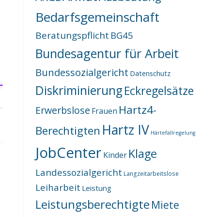
Bedarfsgemeinschaft
Beratungspflicht
BG45
Bundesagentur für Arbeit
Bundessozialgericht
Datenschutz
Diskriminierung
Eckregelsätze
Hartz4-
Erwerbslose
Frauen
Hartz IV
Berechtigten
Härtefallregelung
JobCenter
Klage
Kinder
Landessozialgericht
Langzeitarbeitslose
Leiharbeit
Leistung
Leistungsberechtigte
Miete