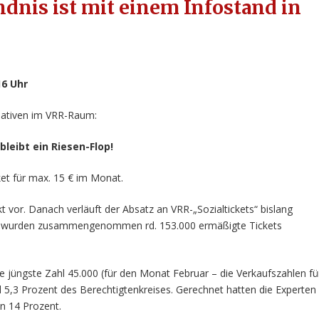
ndnis ist mit einem Infostand in
16 Uhr
tiativen im VRR-Raum:
leibt ein Riesen-Flop!
et für max. 15 € im Monat.
t vor. Danach verläuft der Absatz an VRR-„Sozialtickets“ bislang
kts wurden zusammengenommen rd. 153.000 ermäßigte Tickets
 jüngste Zahl 45.000 (für den Monat Februar – die Verkaufszahlen fü
l 5,3 Prozent des Berechtigtenkreises. Gerechnet hatten die Experten
on 14 Prozent.