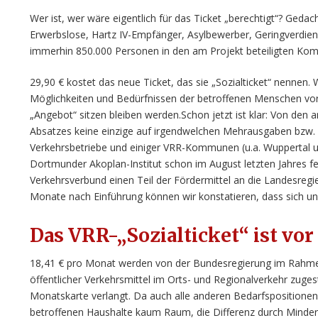
Wer ist, wer wäre eigentlich für das Ticket „berechtigt“? Gedac
Erwerbslose, Hartz IV-Empfänger, Asylbewerber, Geringverdie
immerhin 850.000 Personen in den am Projekt beteiligten Ko
29,90 € kostet das neue Ticket, das sie „Sozialticket“ nennen.
Möglichkeiten und Bedürfnissen der betroffenen Menschen vorb
„Angebot“ sitzen bleiben werden.Schon jetzt ist klar: Von den
Absatzes keine einzige auf irgendwelchen Mehrausgaben bzw. 
Verkehrsbetriebe und einiger VRR-Kommunen (u.a. Wuppertal
Dortmunder Akoplan-Institut schon im August letzten Jahres fes
Verkehrsverbund einen Teil der Fördermittel an die Landesre
Monate nach Einführung können wir konstatieren, dass sich uns
Das VRR-„Sozialticket“ ist vor
18,41 € pro Monat werden von der Bundesregierung im Rahmen
öffentlicher Verkehrsmittel im Orts- und Regionalverkehr zuges
Monatskarte verlangt. Da auch alle anderen Bedarfspositionen
betroffenen Haushalte kaum Raum, die Differenz durch Minder