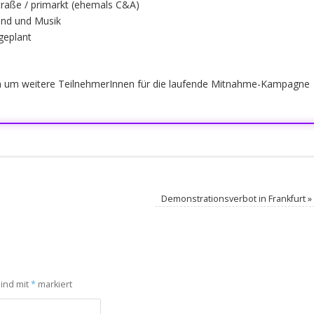
traße / primarkt (ehemals C&A)
and und Musik
geplant
ch um weitere TeilnehmerInnen für die laufende Mitnahme-Kampagne
Demonstrationsverbot in Frankfurt
»
sind mit
*
markiert