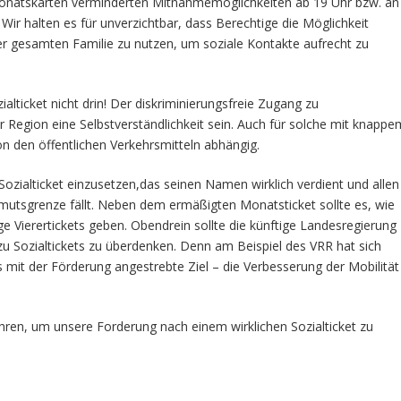
Monatskarten verminderten Mitnahmemöglichkeiten ab 19 Uhr bzw. an
Wir halten es für unverzichtbar, dass Berechtige die Möglichkeit
esamten Familie zu nutzen, um soziale Kontakte aufrecht zu
alticket nicht drin! Der diskriminierungsfreie Zugang zu
r Region eine Selbstverständlichkeit sein. Auch für solche mit knappe
n den öffentlichen Verkehrsmitteln abhängig.
 Sozialticket einzusetzen,das seinen Namen wirklich verdient und allen
utsgrenze fällt. Neben dem ermäßigten Monatsticket sollte es, wie
e Vierertickets geben. Obendrein sollte die künftige Landesregierung
 zu Sozialtickets zu überdenken. Denn am Beispiel des VRR hat sich
 mit der Förderung angestrebte Ziel – die Verbesserung der Mobilität
hren, um unsere Forderung nach einem wirklichen Sozialticket zu