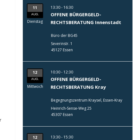
13:30 - 16:30
11
OFFENE BÜRGERGELD-
AUG.
Dienstag
RECHTSBERATUNG Innenstadt
Büro der BG45
Severinstr. 1
45127 Essen
10:30 - 12:30
12
OFFENE BÜRGERGELD-
AUG.
Mittwoch
RECHTSBERATUNG Kray
Begegnungszentrum Kraysel, Essen-Kray
Heinrich-Sense-Weg 25
45307 Essen
r
13:30 - 15:30
12