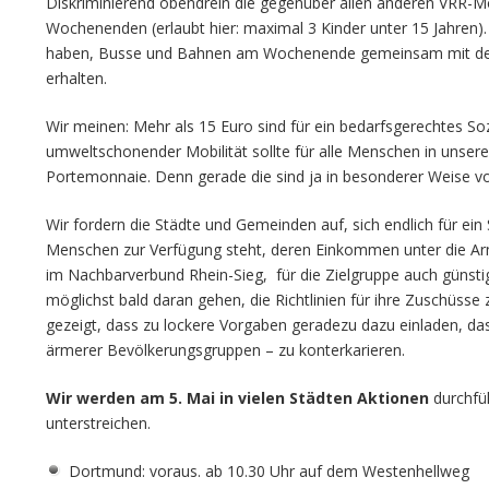
Diskriminierend obendrein die gegenüber allen anderen VRR-
Wochenenden (erlaubt hier: maximal 3 Kinder unter 15 Jahren). 
haben, Busse und Bahnen am Wochenende gemeinsam mit der g
erhalten.
Wir meinen: Mehr als 15 Euro sind für ein bedarfsgerechtes Sozi
umweltschonender Mobilität sollte für alle Menschen in unsere
Portemonnaie. Denn gerade die sind ja in besonderer Weise vo
Wir fordern die Städte und Gemeinden auf, sich endlich für ein
Menschen zur Verfügung steht, deren Einkommen unter die Arm
im Nachbarverbund Rhein-Sieg, für die Zielgruppe auch günstig
möglichst bald daran gehen, die Richtlinien für ihre Zuschüsse
gezeigt, dass zu lockere Vorgaben geradezu dazu einladen, das
ärmerer Bevölkerungsgruppen – zu konterkarieren.
Wir werden am 5. Mai in vielen Städten Aktionen
durchfü
unterstreichen.
Dortmund: voraus. ab 10.30 Uhr auf dem Westenhellweg