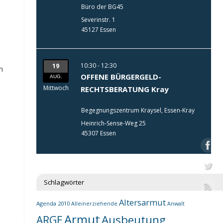
Büro der BG45
Severinstr. 1
45127 Essen
10:30 - 12:30
19
m
OFFENE BÜRGERGELD-
AUG.
Mittwoch
RECHTSBERATUNG Kray
Begegnungszentrum Kraysel, Essen-Kray
Heinrich-Sense-Weg 25
45307 Essen
Schlagwörter
Altersarmut
Agenda 2010
Alleinerziehende
Anwalt
Armut
Ausbeutung
ARGE