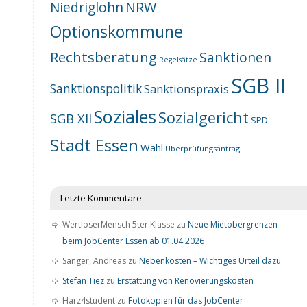
NRW
Niedriglohn
Optionskommune
Rechtsberatung
Sanktionen
Regelsätze
SGB II
Sanktionspolitik
Sanktionspraxis
Soziales
Sozialgericht
SGB XII
SPD
Stadt Essen
Wahl
Überprüfungsantrag
Letzte Kommentare
WertloserMensch 5ter Klasse
zu
Neue Mietobergrenzen
beim JobCenter Essen ab 01.04.2026
Sänger, Andreas
zu
Nebenkosten – Wichtiges Urteil dazu
Stefan Tiez
zu
Erstattung von Renovierungskosten
Harz4student
zu
Fotokopien für das JobCenter