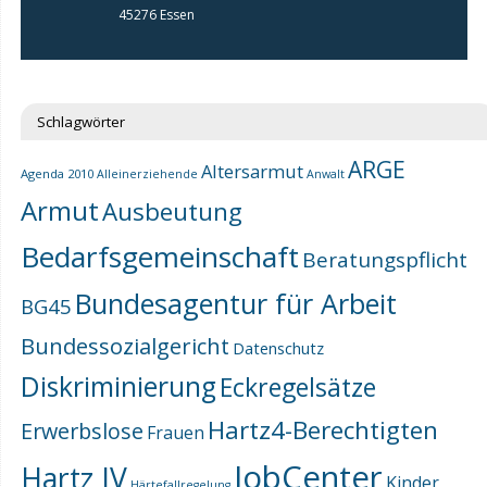
45276 Essen
Schlagwörter
ARGE
Altersarmut
Agenda 2010
Alleinerziehende
Anwalt
Armut
Ausbeutung
Bedarfsgemeinschaft
Beratungspflicht
Bundesagentur für Arbeit
BG45
Bundessozialgericht
Datenschutz
Diskriminierung
Eckregelsätze
Hartz4-Berechtigten
Erwerbslose
Frauen
JobCenter
Hartz IV
Kinder
Härtefallregelung