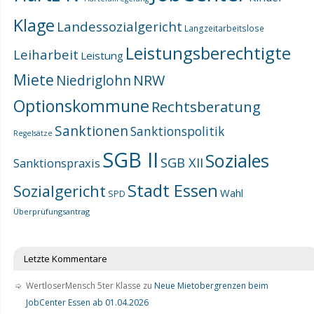
Klage
Landessozialgericht
Langzeitarbeitslose
Leistungsberechtigte
Leiharbeit
Leistung
Miete
NRW
Niedriglohn
Optionskommune
Rechtsberatung
Sanktionen
Sanktionspolitik
Regelsätze
SGB II
Soziales
SGB XII
Sanktionspraxis
Stadt Essen
Sozialgericht
Wahl
SPD
Überprüfungsantrag
Letzte Kommentare
WertloserMensch 5ter Klasse
zu
Neue Mietobergrenzen beim
JobCenter Essen ab 01.04.2026