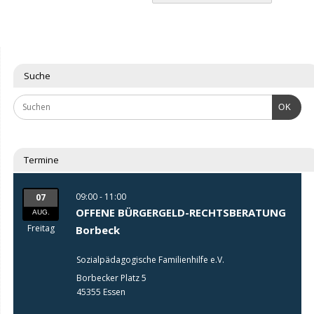
Suche
OK
Termine
09:00 - 11:00
07
OFFENE BÜRGERGELD-RECHTSBERATUNG
AUG.
Freitag
Borbeck
Sozialpädagogische Familienhilfe e.V.
Borbecker Platz 5
45355 Essen