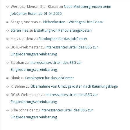
WertloserMensch 5ter Klasse
zu
Neue Mietobergrenzen beim
JobCenter Essen ab 01.04.2026
Sänger, Andreas
zu
Nebenkosten – Wichtiges Urteil dazu
Stefan Tiez
zu
Erstattung von Renovierungskosten
Harz4student
zu
Fotokopien für das JobCenter
BG45-Webmaster
zu
Interessantes Urteil des BSG zur
Eingliederungsvereinbarung
Stephan
zu
Interessantes Urteil des BSG zur
Eingliederungsvereinbarung
Blunk
zu
Fotokopien für das JobCenter
K. Behne
zu
Übernahme von Umzugskosten nach Räumungsklage
BG45-Webmaster
zu
Interessantes Urteil des BSG zur
Eingliederungsvereinbarung
Silke Schneider
zu
Interessantes Urteil des BSG zur
Eingliederungsvereinbarung