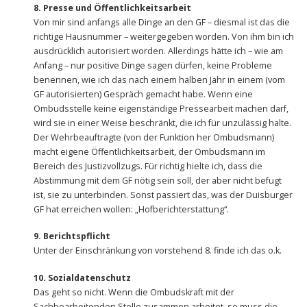
8. Presse und Öffentlichkeitsarbeit
Von mir sind anfangs alle Dinge an den GF – diesmal ist das die
richtige Hausnummer – weitergegeben worden. Von ihm bin ich
ausdrücklich autorisiert worden. Allerdings hätte ich – wie am
Anfang – nur positive Dinge sagen dürfen, keine Probleme
benennen, wie ich das nach einem halben Jahr in einem (vom
GF autorisierten) Gespräch gemacht habe. Wenn eine
Ombudsstelle keine eigenständige Pressearbeit machen darf,
wird sie in einer Weise beschränkt, die ich für unzulässig halte.
Der Wehrbeauftragte (von der Funktion her Ombudsmann)
macht eigene Öffentlichkeitsarbeit, der Ombudsmann im
Bereich des Justizvollzugs. Für richtig hielte ich, dass die
Abstimmung mit dem GF nötig sein soll, der aber nicht befugt
ist, sie zu unterbinden. Sonst passiert das, was der Duisburger
GF hat erreichen wollen: „Hofberichterstattung“.
9. Berichtspflicht
Unter der Einschränkung von vorstehend 8. finde ich das o.k.
10. Sozialdatenschutz
Das geht so nicht. Wenn die Ombudskraft mit der
Sachbearbeitenden Stelle zusammen arbeitet, so muss die