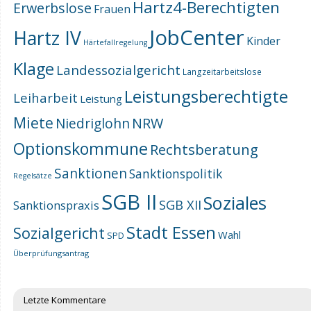
Hartz4-Berechtigten
Erwerbslose
Frauen
JobCenter
Hartz IV
Kinder
Härtefallregelung
Klage
Landessozialgericht
Langzeitarbeitslose
Leistungsberechtigte
Leiharbeit
Leistung
Miete
NRW
Niedriglohn
Optionskommune
Rechtsberatung
Sanktionen
Sanktionspolitik
Regelsätze
SGB II
Soziales
SGB XII
Sanktionspraxis
Stadt Essen
Sozialgericht
Wahl
SPD
Überprüfungsantrag
Letzte Kommentare