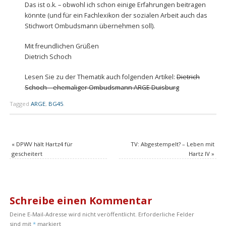
Das ist o.k. – obwohl ich schon einige Erfahrungen beitragen
könnte (und für ein Fachlexikon der sozialen Arbeit auch das
Stichwort Ombudsmann übernehmen soll).
Mit freundlichen Grüßen
Dietrich Schoch
Lesen Sie zu der Thematik auch folgenden Artikel:
Dietrich
Schoch – ehemaliger Ombudsmann ARGE Duisburg
Tagged
ARGE
,
BG45
.
«
DPWV hält Hartz4 für
TV: Abgestempelt? – Leben mit
gescheitert
Hartz IV
»
Schreibe einen Kommentar
Deine E-Mail-Adresse wird nicht veröffentlicht.
Erforderliche Felder
sind mit
*
markiert