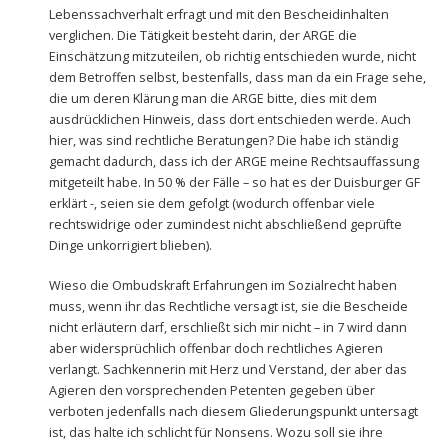
Lebenssachverhalt erfragt und mit den Bescheidinhalten
verglichen. Die Tätigkeit besteht darin, der ARGE die
Einschätzung mitzuteilen, ob richtig entschieden wurde, nicht
dem Betroffen selbst, bestenfalls, dass man da ein Frage sehe,
die um deren Klärung man die ARGE bitte, dies mit dem
ausdrücklichen Hinweis, dass dort entschieden werde. Auch
hier, was sind rechtliche Beratungen? Die habe ich ständig
gemacht dadurch, dass ich der ARGE meine Rechtsauffassung
mitgeteilt habe. In 50 % der Fälle – so hat es der Duisburger GF
erklärt -, seien sie dem gefolgt (wodurch offenbar viele
rechtswidrige oder zumindest nicht abschließend geprüfte
Dinge unkorrigiert blieben).
Wieso die Ombudskraft Erfahrungen im Sozialrecht haben
muss, wenn ihr das Rechtliche versagt ist, sie die Bescheide
nicht erläutern darf, erschließt sich mir nicht – in 7 wird dann
aber widersprüchlich offenbar doch rechtliches Agieren
verlangt. Sachkennerin mit Herz und Verstand, der aber das
Agieren den vorsprechenden Petenten gegeben über
verboten jedenfalls nach diesem Gliederungspunkt untersagt
ist, das halte ich schlicht für Nonsens. Wozu soll sie ihre