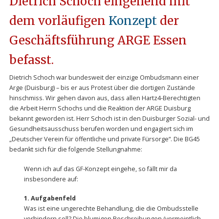
Dietrich Schoch eingehend mit
dem vorläufigen
Konzept
der
Geschäftsführung ARGE Essen
befasst.
Dietrich Schoch war bundesweit der einzige Ombudsmann einer
Arge (Duisburg) – bis er aus Protest über die dortigen Zustände
hinschmiss. Wir gehen davon aus, dass allen Hartz4-Berechtigten
die Arbeit Herrn Schochs und die Reaktion der ARGE Duisburg
bekannt geworden ist. Herr Schoch ist in den Duisburger Sozial- und
Gesundheitsausschuss berufen worden und engagiert sich im
„Deutscher Verein für öffentliche und private Fürsorge“. Die BG45
bedankt sich für die folgende Stellungnahme:
Wenn ich auf das GF-Konzept eingehe, so fällt mir da
insbesondere auf:
1. Aufgabenfeld
Was ist eine ungerechte Behandlung, die die Ombudsstelle
verhindern soll? Die blumigen Beschreibungen (vermeintlich