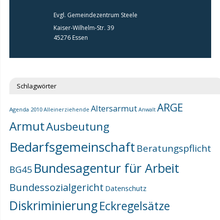
Evgl. Gemeindezentrum Steele
Kaiser-Wilhelm-Str. 39
45276 Essen
Schlagwörter
ARGE
Altersarmut
Agenda 2010
Alleinerziehende
Anwalt
Armut
Ausbeutung
Bedarfsgemeinschaft
Beratungspflicht
Bundesagentur für Arbeit
BG45
Bundessozialgericht
Datenschutz
Diskriminierung
Eckregelsätze