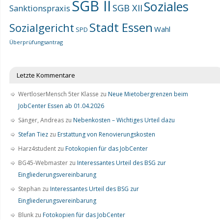
SGB II
Soziales
SGB XII
Sanktionspraxis
Stadt Essen
Sozialgericht
Wahl
SPD
Überprüfungsantrag
Letzte Kommentare
WertloserMensch 5ter Klasse
zu
Neue Mietobergrenzen beim
JobCenter Essen ab 01.04.2026
Sänger, Andreas
zu
Nebenkosten – Wichtiges Urteil dazu
Stefan Tiez
zu
Erstattung von Renovierungskosten
Harz4student
zu
Fotokopien für das JobCenter
BG45-Webmaster
zu
Interessantes Urteil des BSG zur
Eingliederungsvereinbarung
Stephan
zu
Interessantes Urteil des BSG zur
Eingliederungsvereinbarung
Blunk
zu
Fotokopien für das JobCenter