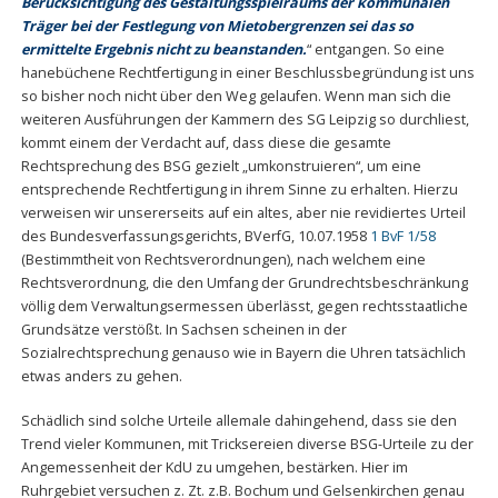
Berücksichtigung des Gestaltungsspielraums der kommunalen
Träger bei der Festlegung von Mietobergrenzen sei das so
ermittelte Ergebnis nicht zu beanstanden.
“ entgangen. So eine
hanebüchene Rechtfertigung in einer Beschlussbegründung ist uns
so bisher noch nicht über den Weg gelaufen. Wenn man sich die
weiteren Ausführungen der Kammern des SG Leipzig so durchliest,
kommt einem der Verdacht auf, dass diese die gesamte
Rechtsprechung des BSG gezielt „umkonstruieren“, um eine
entsprechende Rechtfertigung in ihrem Sinne zu erhalten. Hierzu
verweisen wir unsererseits auf ein altes, aber nie revidiertes Urteil
des Bundesverfassungsgerichts, BVerfG, 10.07.1958
1 BvF 1/58
(Bestimmtheit von Rechtsverordnungen), nach welchem eine
Rechtsverordnung, die den Umfang der Grundrechtsbeschränkung
völlig dem Verwaltungsermessen überlässt, gegen rechtsstaatliche
Grundsätze verstößt. In Sachsen scheinen in der
Sozialrechtsprechung genauso wie in Bayern die Uhren tatsächlich
etwas anders zu gehen.
Schädlich sind solche Urteile allemale dahingehend, dass sie den
Trend vieler Kommunen, mit Tricksereien diverse BSG-Urteile zu der
Angemessenheit der KdU zu umgehen, bestärken. Hier im
Ruhrgebiet versuchen z. Zt. z.B. Bochum und Gelsenkirchen genau