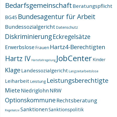
Bedarfsgemeinschaft
Beratungspflicht
Bundesagentur für Arbeit
BG45
Bundessozialgericht
Datenschutz
Diskriminierung
Eckregelsätze
Hartz4-Berechtigten
Erwerbslose
Frauen
JobCenter
Hartz IV
Kinder
Härtefallregelung
Klage
Landessozialgericht
Langzeitarbeitslose
Leistungsberechtigte
Leiharbeit
Leistung
Miete
NRW
Niedriglohn
Optionskommune
Rechtsberatung
Sanktionen
Sanktionspolitik
Regelsätze