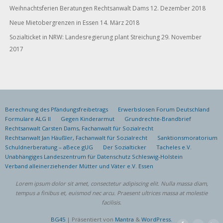
Weihnachtsferien Beratungen Rechtsanwalt Dams
12. Dezember 2018
Neue Mietobergrenzen in Essen
14. März 2018
Sozialticket in NRW: Landesregierung plant Streichung
29. November
2017
Berechnung des Pfändungsfreibetrags
Erwerbslosen Forum Deutschland
Formulare ALG II
Gegen Kinderarmut
Grundrechte-Brandbrief
Rechtsanwalt Carsten Dams, Fachanwalt für Sozialrecht
Rechtsanwalt Jan Häußler, Fachanwalt für Sozialrecht
Sanktionsmoratorium
Schuldnerberatung – aBece gUG
Der Sozialticker
Tacheles e.V.
Unabhängiges Landeszentrum für Datenschutz Schleswig-Holstein
Verband alleinerziehender Mütter und Väter e.V. Essen
Lorem ipsum dolor sit amet, consectetur adipiscing elit. Nulla massa diam,
tempus a finibus et, euismod nec arcu. Praesent ultrices massa at molestie
facilisis.
BG45
| Präsentiert von
Mantra
&
WordPress.