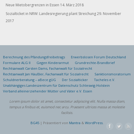
Neue Mietobergrenzen in Essen
14. März 2018
Sozialticket in NRW: Landesregierung plant Streichung
29. November
2017
Berechnung des Pfändungsfreibetrags
Erwerbslosen Forum Deutschland
Formulare ALG II
Gegen Kinderarmut
Grundrechte-Brandbrief
Rechtsanwalt Carsten Dams, Fachanwalt für Sozialrecht
Rechtsanwalt Jan Häußler, Fachanwalt für Sozialrecht
Sanktionsmoratorium
Schuldnerberatung – aBece gUG
Der Sozialticker
Tacheles e.V.
Unabhängiges Landeszentrum für Datenschutz Schleswig-Holstein
Verband alleinerziehender Mütter und Väter e.V. Essen
Lorem ipsum dolor sit amet, consectetur adipiscing elit. Nulla massa diam,
tempus a finibus et, euismod nec arcu. Praesent ultrices massa at molestie
facilisis.
BG45
| Präsentiert von
Mantra
&
WordPress.