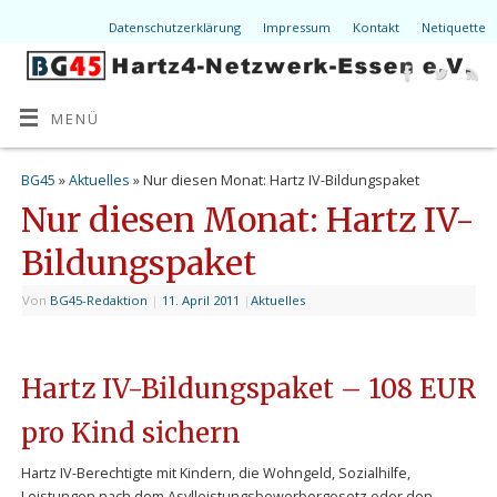
Datenschutzerklärung
Impressum
Kontakt
Netiquette
MENÜ
BG45
»
Aktuelles
» Nur diesen Monat: Hartz IV-Bildungspaket
Nur diesen Monat: Hartz IV-
Bildungspaket
Von
BG45-Redaktion
|
11. April 2011
|
Aktuelles
Hartz IV-Bildungspaket – 108 EUR
pro Kind sichern
Hartz IV-Berechtigte mit Kindern, die Wohngeld, Sozialhilfe,
Leistungen nach dem Asylleistungsbewerbergesetz oder den