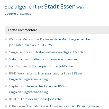
Stadt Essen
Sozialgericht
Wahl
SPD
Überprüfungsantrag
Letzte Kommentare
WertloserMensch 5ter Klasse
zu
Neue Mietobergrenzen beim
JobCenter Essen ab 01.04.2026
Sänger, Andreas
zu
Nebenkosten – Wichtiges Urteil dazu
Stefan Tiez
zu
Erstattung von Renovierungskosten
Harz4student
zu
Fotokopien für das JobCenter
BG45-Webmaster
zu
Interessantes Urteil des BSG zur
Eingliederungsvereinbarung
Stephan
zu
Interessantes Urteil des BSG zur
Eingliederungsvereinbarung
Blunk
zu
Fotokopien für das JobCenter
K. Behne
zu
Übernahme von Umzugskosten nach Räumungsklage