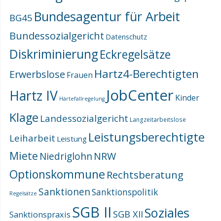
Bundesagentur für Arbeit
BG45
Bundessozialgericht
Datenschutz
Diskriminierung
Eckregelsätze
Hartz4-Berechtigten
Erwerbslose
Frauen
JobCenter
Hartz IV
Kinder
Härtefallregelung
Klage
Landessozialgericht
Langzeitarbeitslose
Leistungsberechtigte
Leiharbeit
Leistung
Miete
NRW
Niedriglohn
Optionskommune
Rechtsberatung
Sanktionen
Sanktionspolitik
Regelsätze
SGB II
Soziales
SGB XII
Sanktionspraxis