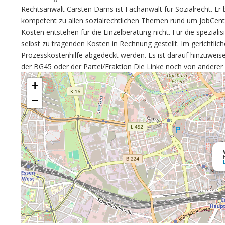
Rechtsanwalt Carsten Dams ist Fachanwalt für Sozialrecht. Er 
kompetent zu allen sozialrechtlichen Themen rund um JobCente
Kosten entstehen für die Einzelberatung nicht. Für die spezial
selbst zu tragenden Kosten in Rechnung gestellt. Im gerichtli
Prozesskostenhilfe abgedeckt werden. Es ist darauf hinzuwei
der BG45 oder der Partei/Fraktion Die Linke noch von anderer S
+
−