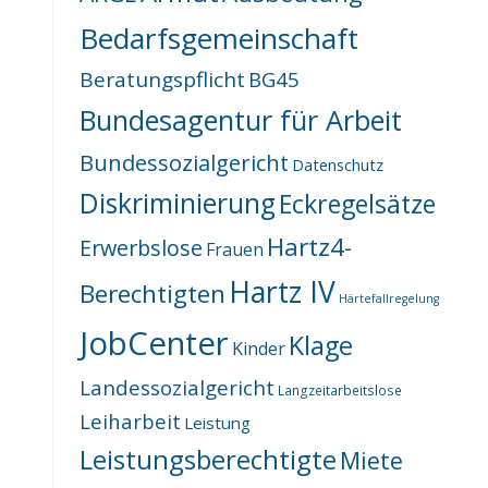
Bedarfsgemeinschaft
Beratungspflicht
BG45
Bundesagentur für Arbeit
Bundessozialgericht
Datenschutz
Diskriminierung
Eckregelsätze
Hartz4-
Erwerbslose
Frauen
Hartz IV
Berechtigten
Härtefallregelung
JobCenter
Klage
Kinder
Landessozialgericht
Langzeitarbeitslose
Leiharbeit
Leistung
Leistungsberechtigte
Miete