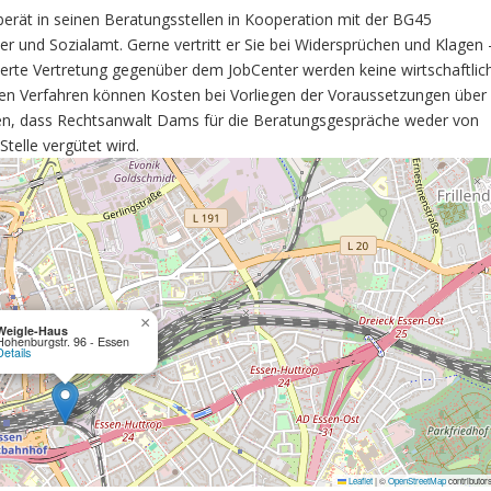
berät in seinen Beratungsstellen in Kooperation mit der BG45
r und Sozialamt. Gerne vertritt er Sie bei Widersprüchen und Klagen 
isierte Vertretung gegenüber dem JobCenter werden keine wirtschaftlic
chen Verfahren können Kosten bei Vorliegen der Voraussetzungen über
sen, dass Rechtsanwalt Dams für die Beratungsgespräche weder von
telle vergütet wird.
×
Weigle-Haus
Hohenburgstr. 96 - Essen
Details
Leaflet
|
©
OpenStreetMap
contributor