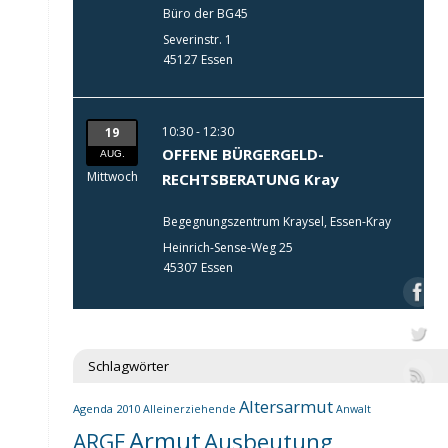
Büro der BG45
Severinstr. 1
45127 Essen
10:30 - 12:30
19
OFFENE BÜRGERGELD-
AUG.
Mittwoch
RECHTSBERATUNG Kray
Begegnungszentrum Kraysel, Essen-Kray
Heinrich-Sense-Weg 25
45307 Essen
Schlagwörter
Altersarmut
Agenda 2010
Alleinerziehende
Anwalt
Armut
Ausbeutung
ARGE