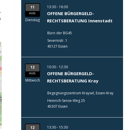
13:30 - 16:30
11
–
OFFENE BÜRGERGELD-
AUG.
h
Dienstag
RECHTSBERATUNG Innenstadt
Büro der BG45
Severinstr. 1
45127 Essen
10:30 - 12:30
12
OFFENE BÜRGERGELD-
AUG.
Mittwoch
RECHTSBERATUNG Kray
Begegnungszentrum Kraysel, Essen-Kray
Heinrich-Sense-Weg 25
45307 Essen
13:30 - 15:30
12
s