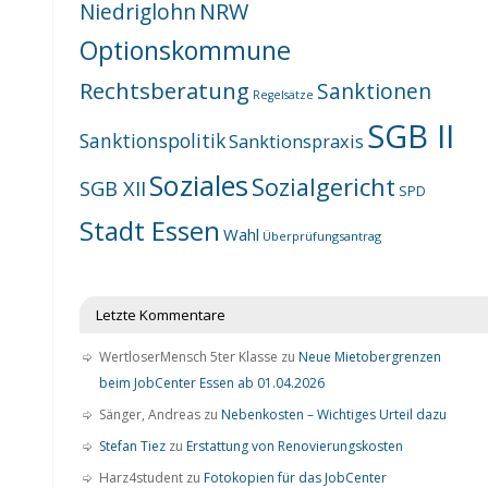
NRW
Niedriglohn
Optionskommune
Rechtsberatung
Sanktionen
Regelsätze
SGB II
Sanktionspolitik
Sanktionspraxis
Soziales
Sozialgericht
SGB XII
SPD
Stadt Essen
Wahl
Überprüfungsantrag
Letzte Kommentare
WertloserMensch 5ter Klasse
zu
Neue Mietobergrenzen
beim JobCenter Essen ab 01.04.2026
Sänger, Andreas
zu
Nebenkosten – Wichtiges Urteil dazu
Stefan Tiez
zu
Erstattung von Renovierungskosten
Harz4student
zu
Fotokopien für das JobCenter