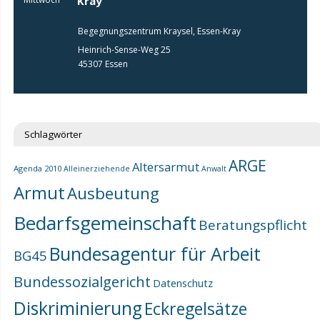
Kray
Begegnungszentrum Kraysel, Essen-Kray
Heinrich-Sense-Weg 25
45307 Essen
Schlagwörter
ARGE
Altersarmut
Agenda 2010
Alleinerziehende
Anwalt
Armut
Ausbeutung
Bedarfsgemeinschaft
Beratungspflicht
Bundesagentur für Arbeit
BG45
Bundessozialgericht
Datenschutz
Diskriminierung
Eckregelsätze