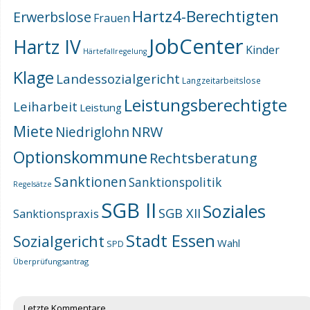
Hartz4-Berechtigten
Erwerbslose
Frauen
JobCenter
Hartz IV
Kinder
Härtefallregelung
Klage
Landessozialgericht
Langzeitarbeitslose
Leistungsberechtigte
Leiharbeit
Leistung
Miete
NRW
Niedriglohn
Optionskommune
Rechtsberatung
Sanktionen
Sanktionspolitik
Regelsätze
SGB II
Soziales
SGB XII
Sanktionspraxis
Stadt Essen
Sozialgericht
Wahl
SPD
Überprüfungsantrag
Letzte Kommentare