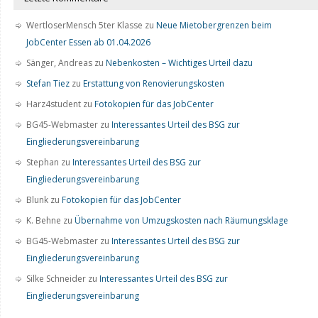
WertloserMensch 5ter Klasse
zu
Neue Mietobergrenzen beim
JobCenter Essen ab 01.04.2026
Sänger, Andreas
zu
Nebenkosten – Wichtiges Urteil dazu
Stefan Tiez
zu
Erstattung von Renovierungskosten
Harz4student
zu
Fotokopien für das JobCenter
BG45-Webmaster
zu
Interessantes Urteil des BSG zur
Eingliederungsvereinbarung
Stephan
zu
Interessantes Urteil des BSG zur
Eingliederungsvereinbarung
Blunk
zu
Fotokopien für das JobCenter
K. Behne
zu
Übernahme von Umzugskosten nach Räumungsklage
BG45-Webmaster
zu
Interessantes Urteil des BSG zur
Eingliederungsvereinbarung
Silke Schneider
zu
Interessantes Urteil des BSG zur
Eingliederungsvereinbarung