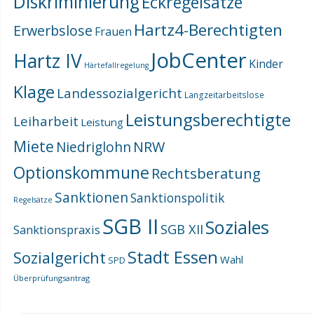
Diskriminierung
Eckregelsätze
Hartz4-Berechtigten
Erwerbslose
Frauen
JobCenter
Hartz IV
Kinder
Härtefallregelung
Klage
Landessozialgericht
Langzeitarbeitslose
Leistungsberechtigte
Leiharbeit
Leistung
Miete
NRW
Niedriglohn
Optionskommune
Rechtsberatung
Sanktionen
Sanktionspolitik
Regelsätze
SGB II
Soziales
SGB XII
Sanktionspraxis
Stadt Essen
Sozialgericht
Wahl
SPD
Überprüfungsantrag