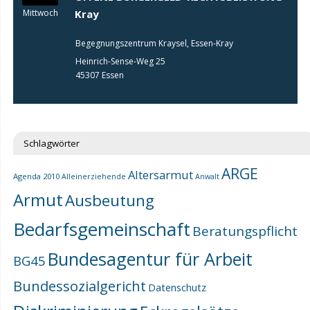
Mittwoch
Kray
Begegnungszentrum Kraysel, Essen-Kray
Heinrich-Sense-Weg 25
45307 Essen
Schlagwörter
ARGE
Altersarmut
Agenda 2010
Alleinerziehende
Anwalt
Armut
Ausbeutung
Bedarfsgemeinschaft
Beratungspflicht
Bundesagentur für Arbeit
BG45
Bundessozialgericht
Datenschutz