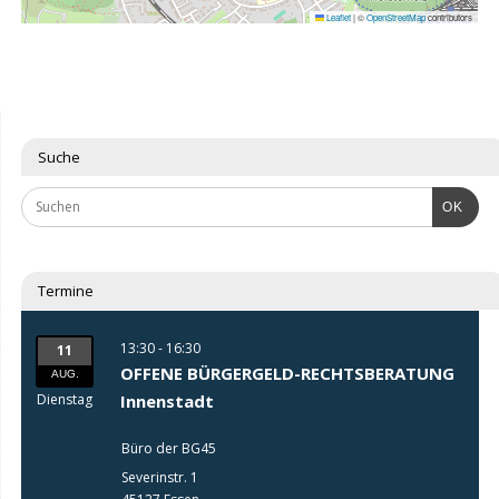
Leaflet
|
©
OpenStreetMap
contributors
Suche
OK
Termine
13:30 - 16:30
11
OFFENE BÜRGERGELD-RECHTSBERATUNG
AUG.
Dienstag
Innenstadt
Büro der BG45
Severinstr. 1