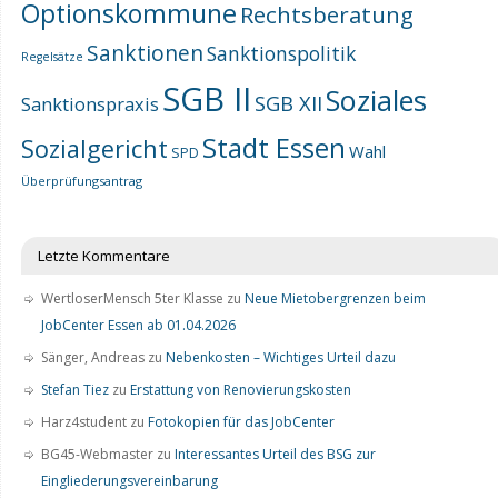
Optionskommune
Rechtsberatung
Sanktionen
Sanktionspolitik
Regelsätze
SGB II
Soziales
SGB XII
Sanktionspraxis
Stadt Essen
Sozialgericht
Wahl
SPD
Überprüfungsantrag
Letzte Kommentare
WertloserMensch 5ter Klasse
zu
Neue Mietobergrenzen beim
JobCenter Essen ab 01.04.2026
Sänger, Andreas
zu
Nebenkosten – Wichtiges Urteil dazu
Stefan Tiez
zu
Erstattung von Renovierungskosten
Harz4student
zu
Fotokopien für das JobCenter
BG45-Webmaster
zu
Interessantes Urteil des BSG zur
Eingliederungsvereinbarung