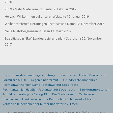
2026
2019 – Mehr Miete vom JobCenter
2. Februar 2019
Herzlich Willkommen auf unserer Webseite
19. Januar 2019
Weihnachtsferien Beratungen Rechtsanwalt Dams
12. Dezember 2018
Neue Mietobergrenzen in Essen
14. März 2018
Sozialticket in NRW: Landesregierung plant Streichung
29. November
2017
Berechnung des Pfändungsfreibetrags
Erwerbslosen Forum Deutschland
Formulare ALG II
Gegen Kinderarmut
Grundrechte-Brandbrief
Rechtsanwalt Carsten Dams, Fachanwalt für Sozialrecht
Rechtsanwalt Jan Häußler, Fachanwalt für Sozialrecht
Sanktionsmoratorium
Schuldnerberatung – aBece gUG
Der Sozialticker
Tacheles e.V.
Unabhängiges Landeszentrum für Datenschutz Schleswig-Holstein
Verband alleinerziehender Mütter und Väter e.V. Essen
Lorem ipsum dolor sit amet, consectetur adipiscing elit. Nulla massa diam,