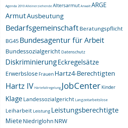
ARGE
Altersarmut
Agenda 2010
Alleinerziehende
Anwalt
Armut
Ausbeutung
Bedarfsgemeinschaft
Beratungspflicht
Bundesagentur für Arbeit
BG45
Bundessozialgericht
Datenschutz
Diskriminierung
Eckregelsätze
Hartz4-Berechtigten
Erwerbslose
Frauen
JobCenter
Hartz IV
Kinder
Härtefallregelung
Klage
Landessozialgericht
Langzeitarbeitslose
Leistungsberechtigte
Leiharbeit
Leistung
Miete
NRW
Niedriglohn