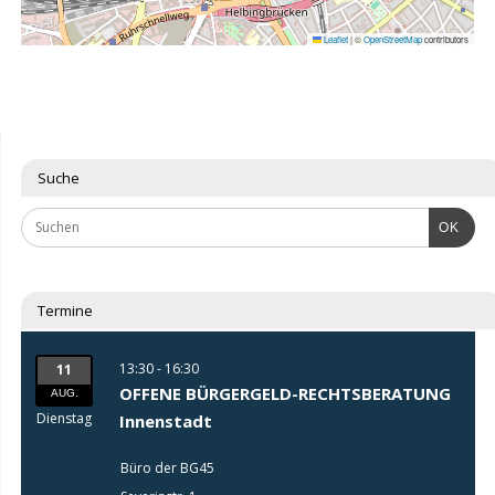
Leaflet
|
©
OpenStreetMap
contributors
Suche
OK
Termine
13:30 - 16:30
11
OFFENE BÜRGERGELD-RECHTSBERATUNG
AUG.
Dienstag
Innenstadt
Büro der BG45