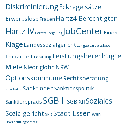
Diskriminierung
Eckregelsätze
Hartz4-Berechtigten
Erwerbslose
Frauen
JobCenter
Hartz IV
Kinder
Härtefallregelung
Klage
Landessozialgericht
Langzeitarbeitslose
Leistungsberechtigte
Leiharbeit
Leistung
Miete
NRW
Niedriglohn
Optionskommune
Rechtsberatung
Sanktionen
Sanktionspolitik
Regelsätze
SGB II
Soziales
SGB XII
Sanktionspraxis
Stadt Essen
Sozialgericht
Wahl
SPD
Überprüfungsantrag