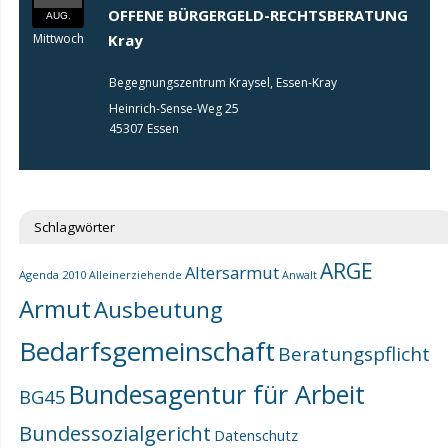
OFFENE BÜRGERGELD-RECHTSBERATUNG
AUG.
Mittwoch
Kray
Begegnungszentrum Kraysel, Essen-Kray
Heinrich-Sense-Weg 25
45307 Essen
Schlagwörter
ARGE
Altersarmut
Agenda 2010
Alleinerziehende
Anwalt
Armut
Ausbeutung
Bedarfsgemeinschaft
Beratungspflicht
Bundesagentur für Arbeit
BG45
Bundessozialgericht
Datenschutz